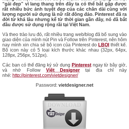
“gái đẹp” vì lang thang trên đây ta có thể bắt gặp được
rất nhiều bức ảnh tuyệt đẹp của các chân dài cùng với
lượng người sử dụng là nữ rất đông đảo. Pinterest đã ra
đời từ khá lâu nhưng kể từ thời gian gần đây, nó đã bắt
đầu được sử dụng rộng rãi tại Việt Nam.
Và theo trào lưu đó, rất nhiều trang web/blog đã bổ sung vào
giao diện của mình nút Pin và Follow trên Pinterest, nên hôm
nay mình xin chia sẻ bộ icon của Pinterest do
LBOI
thiết kế.
Bộ icon này có 5 loại kích thước khác nhau (32px, 64px,
128px, 256px, 512px).
Các bạn có thể đăng ký sử dụng
Pinterest
ngay từ bây giờ,
và nhớ Follow
Việt Designer
tại địa chỉ này
nhé:
http://pinterest.com/vietdesigner/
Password:
vietdesigner.net