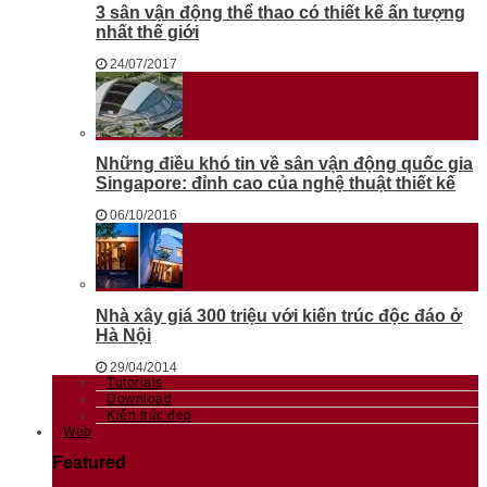
3 sân vận động thể thao có thiết kế ấn tượng
nhất thế giới
24/07/2017
Những điều khó tin về sân vận động quốc gia
Singapore: đỉnh cao của nghệ thuật thiết kế
06/10/2016
Nhà xây giá 300 triệu với kiến trúc độc đáo ở
Hà Nội
29/04/2014
Tutorials
Download
Kiến trúc đẹp
Web
Featured