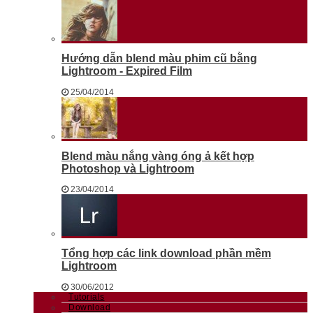
Hướng dẫn blend màu phim cũ bằng
Lightroom - Expired Film
25/04/2014
Blend màu nắng vàng óng ả kết hợp
Photoshop và Lightroom
23/04/2014
Tổng hợp các link download phần mềm
Lightroom
30/06/2012
Tutorials
Download