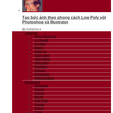
Tạo bức ảnh theo phong cách Low Poly với
Photoshop và Illustrator
25/09/2014
Tutorials
Mẹo vặt bổ ích
Lý thuyết
Cơ bản
Blend
Dark art
Ghép ảnh
Text Effect
Hiệu ứng
Painting
Design
Animation
Manipulation
Download
Software
Ebook
Action
Brush
File PSD
Frame
Plugin
Style