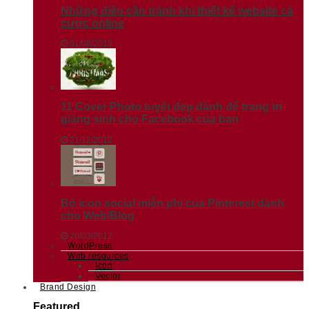
Những điều cần tránh khi thiết kế website cá
cược online
01/08/2019
11 Cover Photo tuyệt đẹp dành để trang trí
giáng sinh cho Facebook của bạn
21/12/2012
Bộ icon social miễn phí của Pinterest dành
cho Web/Blog
20/03/2012
WordPress
Web resources
Icon
Vector
Brand Design
Featured