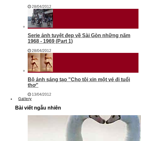
28/04/2012
Serie ảnh tuyệt đẹp về Sài Gòn những năm
1968 - 1969 (Part 1)
28/04/2012
Bộ ảnh sáng tạo "Cho tôi xin một vé đi tuổi
thơ"
13/04/2012
Gallery
Bài viết ngẫu nhiên