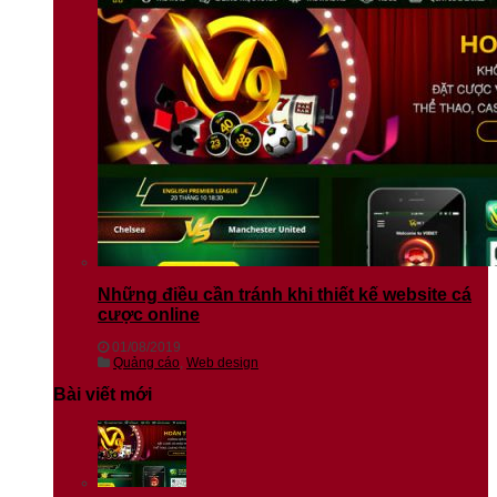
Những điều cần tránh khi thiết kế website cá
cược online
01/08/2019
Quảng cáo
,
Web design
Bài viết mới