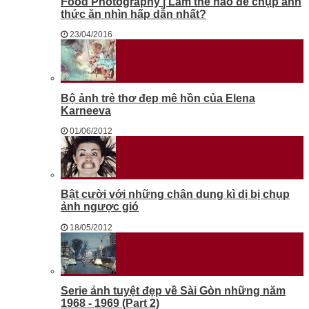
Food Photography | Làm thế nào để chụp ảnh
thức ăn nhìn hấp dẫn nhất?
23/04/2016
Bộ ảnh trẻ thơ đẹp mê hồn của Elena
Karneeva
01/06/2012
Bật cười với những chân dung kì dị bị chụp
ảnh ngược gió
18/05/2012
Serie ảnh tuyệt đẹp về Sài Gòn những năm
1968 - 1969 (Part 2)