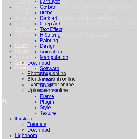
- Tối Thứ 7 - 25/09/2021
Lý thuyết
dpiCENTER thông báo tuyển sinh K48A ngành Thiết
Cơ bản
Kế Đồ Họa
Blend
Thiết Kế Đồ Họa: Một nghề nghiệp nhiều lối đi
Dark art
dpiCENTER thông báo tuyển sinh K48A chuyên ngành
Ghép ảnh
Thiết Kế Đồ Họa
Text Effect
Xu hướng vẽ minh họa trong thiết kế bao bì
Hiệu ứng
Painting
Home
Design
Forum
Animation
Contact
Manipulation
Support
Download
Photoshop Online
Software
Photoshop online
Ebook
Blend màu ảnh online
Action
Express editor online
Brush
Upload ảnh online
File PSD
Frame
Plugin
Style
Texture
Illustrator
Tutorials
Download
Lightroom