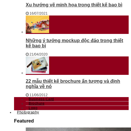
Xu hướng vẽ minh họa trong thiết kế bao bì
16/07/2021
Những ý tưởng mockup độc đáo trong thiết
kế bao bì
21/04/2020
22 mẫu thiết kế brochure ấn tượng và định
nghĩa về nó
11/06/2012
Business Card
Brochure
Logo
Photography
Featured