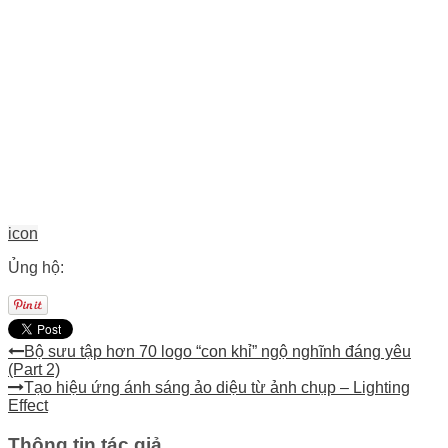
icon
Ủng hộ:
Bộ sưu tập hơn 70 logo “con khỉ” ngộ nghĩnh đáng yêu
(Part 2)
Tạo hiệu ứng ánh sáng ảo diệu từ ảnh chụp – Lighting
Effect
Thông tin tác giả