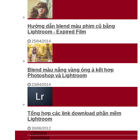
Hướng dẫn blend màu phim cũ bằng
Lightroom - Expired Film
25/04/2014
Blend màu nắng vàng óng ả kết hợp
Photoshop và Lightroom
23/04/2014
Tổng hợp các link download phần mềm
Lightroom
30/06/2012
Tutorials
Download