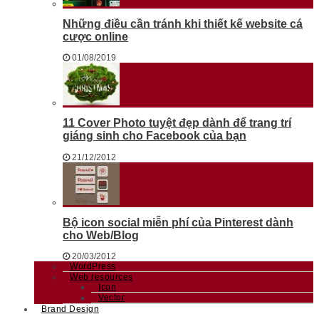
Những điều cần tránh khi thiết kế website cá
cược online
01/08/2019
11 Cover Photo tuyệt đẹp dành để trang trí
giáng sinh cho Facebook của bạn
21/12/2012
Bộ icon social miễn phí của Pinterest dành
cho Web/Blog
20/03/2012
WordPress
Web resources
Icon
Vector
Brand Design