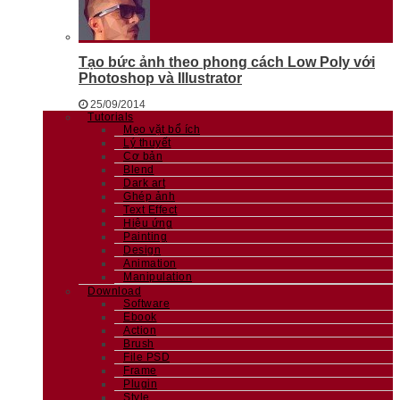
Tạo bức ảnh theo phong cách Low Poly với
Photoshop và Illustrator
25/09/2014
Tutorials
Mẹo vặt bổ ích
Lý thuyết
Cơ bản
Blend
Dark art
Ghép ảnh
Text Effect
Hiệu ứng
Painting
Design
Animation
Manipulation
Download
Software
Ebook
Action
Brush
File PSD
Frame
Plugin
Style