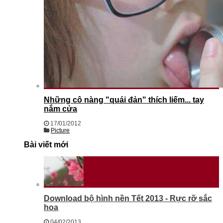
Những cô nàng "quái đản" thích liếm... tay
nắm cửa
17/01/2012
Picture
Bài viết mới
Download bộ hình nền Tết 2013 - Rực rỡ sắc
hoa
04/02/2013