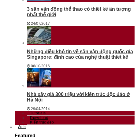
3 sân vận động thể thao có thiết kế ấn tượng
nhất thế giới
24/07/2017
Những điều khó tin về sân vận động quốc gia
Singapore: đỉnh cao của nghệ thuật thiết kế
06/10/2016
Nhà xây giá 300 triệu với kiến trúc độc đáo ở
Hà Nội
29/04/2014
Tutorials
Download
Kiến trúc đẹp
Web
Featured