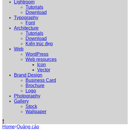
Lightroom
Tutorials
Download
Typography
Font
Architecture
Tutorials
Download
Kiến trúc đẹp
Web
WordPress
Web resources
Icon
Vector
Brand Design
Business Card
Brochure
Logo
Photography
Gallery
Stock
Wallpaper
Home
Quảng cáo