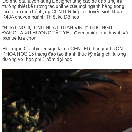
Do nhu cầu tuyển dụng Designer tăng cao để đáp ứng thị
trường thiết kế tương tác online của mọi ngành hàng trong
thời gian dịch bệnh, dpiCENTER tiếp tục tuyển sinh khoá
K48A chuyên ngành Thiết kế Đồ họa.
“NHẤT NGHỆ TINH NHẤT THÂN VINH”. HỌC NGHỀ
ĐANG LÀ XU HƯỚNG TẤT YẾU được nhiều phụ huynh và
bạn trẻ lựa chọn.
Học nghề Graphic Design tại dpiCENTER, học phí TRỌN
KHÓA HỌC 15 tháng đào tạo thành thục kỹ năng chỉ tương
đương với học phí 1 năm đại học