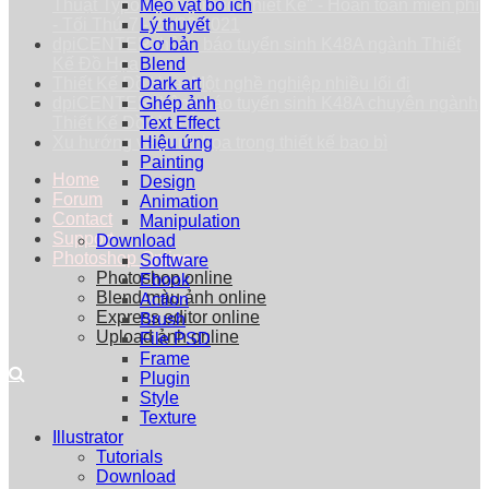
Thuật Typography trong Thiết Kế" - Hoàn toàn miễn phí
Mẹo vặt bổ ích
- Tối Thứ 7 - 25/09/2021
Lý thuyết
dpiCENTER thông báo tuyển sinh K48A ngành Thiết
Cơ bản
Kế Đồ Họa
Blend
Thiết Kế Đồ Họa: Một nghề nghiệp nhiều lối đi
Dark art
dpiCENTER thông báo tuyển sinh K48A chuyên ngành
Ghép ảnh
Thiết Kế Đồ Họa
Text Effect
Xu hướng vẽ minh họa trong thiết kế bao bì
Hiệu ứng
Painting
Home
Design
Forum
Animation
Contact
Manipulation
Support
Download
Photoshop Online
Software
Photoshop online
Ebook
Blend màu ảnh online
Action
Express editor online
Brush
Upload ảnh online
File PSD
Frame
Plugin
Style
Texture
Illustrator
Tutorials
Download