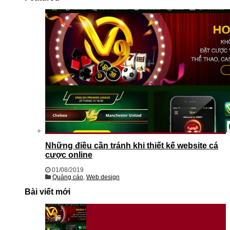
Những điều cần tránh khi thiết kế website cá
cược online
01/08/2019
Quảng cáo
,
Web design
Bài viết mới