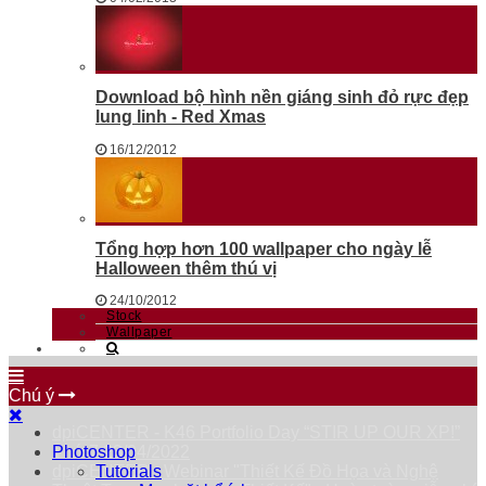
Download bộ hình nền giáng sinh đỏ rực đẹp
lung linh - Red Xmas
16/12/2012
Tổng hợp hơn 100 wallpaper cho ngày lễ
Halloween thêm thú vị
24/10/2012
Stock
Wallpaper
Chú ý
dpiCENTER - K46 Portfolio Day “STIR UP OUR XP!”
Thứ 7 23/04/2022
Photoshop
dpiCENTER - Webinar "Thiết Kế Đồ Họa và Nghệ
Tutorials