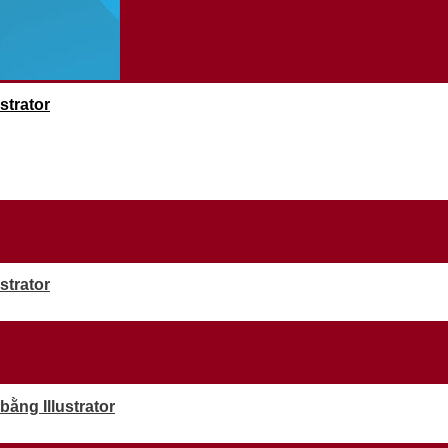
strator
strator
ằng Illustrator