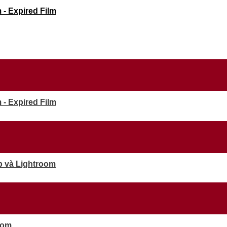
- Expired Film
- Expired Film
p và Lightroom
oom