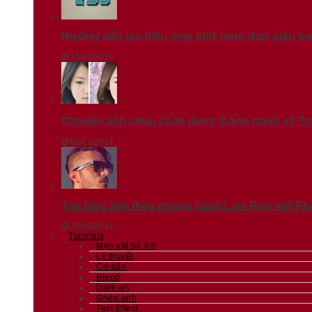
Hướng dẫn tạo hiệu ứng chữ retro đơn giản t
16/03/2015
Chuyển ảnh chụp chân dung thành tranh vẽ T
01/11/2014
Tạo bức ảnh theo phong cách Low Poly với Phot
25/09/2014
Tutorials
Mẹo vặt bổ ích
Lý thuyết
Cơ bản
Blend
Dark art
Ghép ảnh
Text Effect