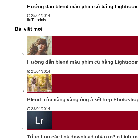
Hướng dẫn blend màu phim cũ bằng Lightroom 
25/04/2014
Tutorials
Bài viết mới
Hướng dẫn blend màu phim cũ bằng Lightroom 
25/04/2014
Blend màu nắng vàng óng ả kết hợp Photosho
23/04/2014
Tổng hợp các link download phần mềm Lightr