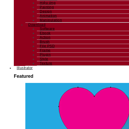
Hiệu ứng
Painting
Design
Animation
Manipulation
Download
Software
Ebook
Action
Brush
File PSD
Frame
Plugin
Style
Texture
Illustrator
Featured