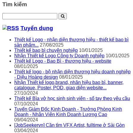
Tìm kiếm
Tuyển dụng
Thiết kế Logo - nhận diện thương hiệu - thiết kế bao bì
sản phẩm...
27/08/2025
Thiết kế bao bì chuyên nghiệp
10/01/2025
Nhận Thiết kế Logo Công ty Doanh nghiệp
10/01/2025
Thiết kế Logo - Bao Bì - thương hiệu - website
08/01/2025
Thiết kế logo - bộ nhận diện thương hiệu doanh nghiệp
- Diệu Hoàng design
08/01/2025
Nhận Thiết kế logo,brand, nhãn hiệu bao bì, banner,
catalogue, Poster, POD, giao diện website...
27/10/2024
Thiết kế Bìa vở học sinh sinh viên - sổ tay theo yêu cầu
07/10/2024
Tuyển Giám Đốc Kinh Doanh - Trưởng Phòng Kinh
Doanh - Nhân Viên Kinh Doanh Lương Cao
09/04/2024
[JobSeekervn] Cần tìm VFX Artist, fulltime ở Sài Gòn
03/04/2024