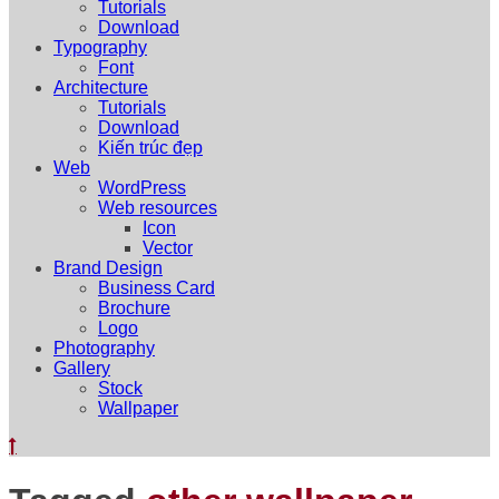
Tutorials
Download
Typography
Font
Architecture
Tutorials
Download
Kiến trúc đẹp
Web
WordPress
Web resources
Icon
Vector
Brand Design
Business Card
Brochure
Logo
Photography
Gallery
Stock
Wallpaper