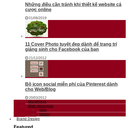
Những điều cần tránh khi thiết kế website cá
cược online
01/08/2019
11 Cover Photo tuyệt đẹp dành để trang trí
giáng sinh cho Facebook của bạn
21/12/2012
Bộ icon social miễn phí của Pinterest dành
cho Web/Blog
20/03/2012
WordPress
Web resources
Icon
Vector
Brand Design
Featured