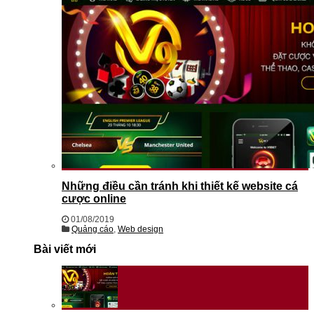
Những điều cần tránh khi thiết kế website cá
cược online
01/08/2019
Quảng cáo
,
Web design
Bài viết mới