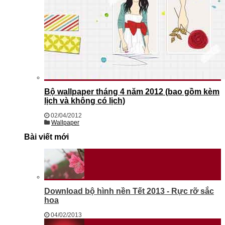
Bộ wallpaper tháng 4 năm 2012 (bao gồm kèm
lịch và không có lịch)
02/04/2012
Wallpaper
Bài viết mới
Download bộ hình nền Tết 2013 - Rực rỡ sắc
hoa
04/02/2013