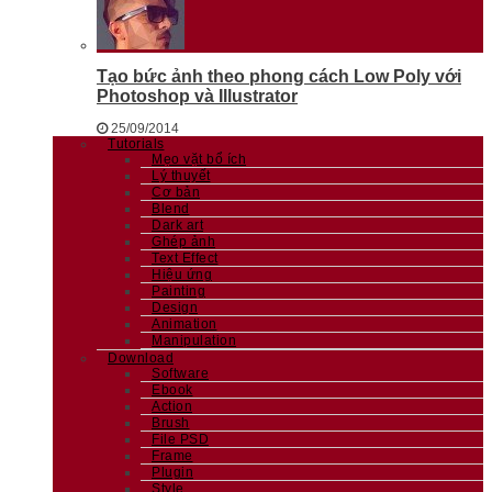
Tạo bức ảnh theo phong cách Low Poly với
Photoshop và Illustrator
25/09/2014
Tutorials
Mẹo vặt bổ ích
Lý thuyết
Cơ bản
Blend
Dark art
Ghép ảnh
Text Effect
Hiệu ứng
Painting
Design
Animation
Manipulation
Download
Software
Ebook
Action
Brush
File PSD
Frame
Plugin
Style