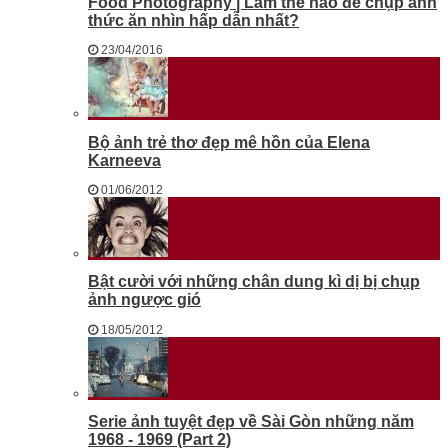
Food Photography | Làm thế nào để chụp ảnh
thức ăn nhìn hấp dẫn nhất?
23/04/2016
Bộ ảnh trẻ thơ đẹp mê hồn của Elena
Karneeva
01/06/2012
Bật cười với những chân dung kì dị bị chụp
ảnh ngược gió
18/05/2012
Serie ảnh tuyệt đẹp về Sài Gòn những năm
1968 - 1969 (Part 2)