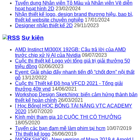
Tuyển dụng Nhân viên Tô Màu và Nhân viên Vẽ diễn
hoạt hoạt hình 2D
23/02/2024
Nhận thiết kế logo, design brand thương hiệu, bao bì,
thiết kế website chuyên nghiệp
17/01/2024
Designer nhận thiết kế 2D
29/11/2023
Sự kiện
AMD Instinct MI300X 192GB: Câu trả lời của AMD
trước chip xử lý AI của Nvidia
09/07/2023
Cuộc thi thiết kế Logo với tổng giá trị giải thưởng 50
triệu đồng
02/06/2023
Event: Giải pháp đẩy nhanh tiến độ “chốt đơn” nội thất
gỗ
13/12/2022
Cuộc thi Thiết kế Đồ họa VFCD 2021 - Tổng giải
thưởng 40tr vnd
14/06/2021
Workshop Design Sketching: biến cảm hứng thành bản
thiết kế hoàn chỉnh
26/03/2021
[ Học Bổng] HỌC BỔNG TÀI NĂNG VTC ACADEMY
2020
15/07/2020
Kính mời tham gia 10 CUỘC THI CÓ THƯỞNG
18/05/2020
Tuyển các bạn đam mê làm phim tại hcm
10/07/2019
Thi thiết kế logo
26/06/2019
[WORKSHOP] - New version of Maya 2019 & Arnold |