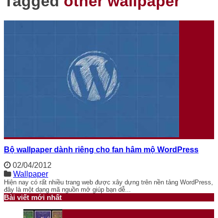
Tagged
other wallpaper
Bộ wallpaper dành riêng cho fan hâm mộ WordPress
02/04/2012
Wallpaper
Hiện nay có rất nhiều trang web được xây dựng trên nền tảng WordPress,
đây là một dạng mã nguồn mở giúp bạn dễ...
Bài viết mới nhất