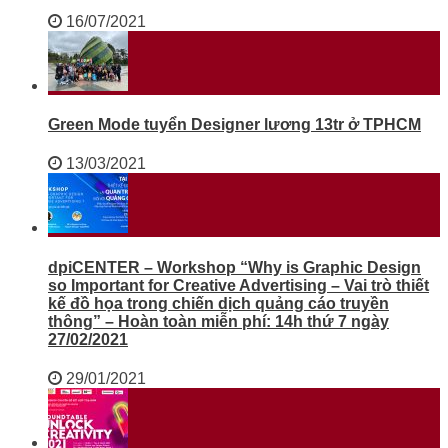
16/07/2021
Green Mode tuyển Designer lương 13tr ở TPHCM
13/03/2021
dpiCENTER – Workshop “Why is Graphic Design
so Important for Creative Advertising – Vai trò thiết
kế đồ họa trong chiến dịch quảng cáo truyền
thông” – Hoàn toàn miễn phí: 14h thứ 7 ngày
27/02/2021
29/01/2021