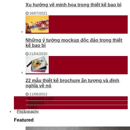
Xu hướng vẽ minh họa trong thiết kế bao bì
16/07/2021
Những ý tưởng mockup độc đáo trong thiết
kế bao bì
21/04/2020
22 mẫu thiết kế brochure ấn tượng và định
nghĩa về nó
11/06/2012
Business Card
Brochure
Logo
Photography
Featured