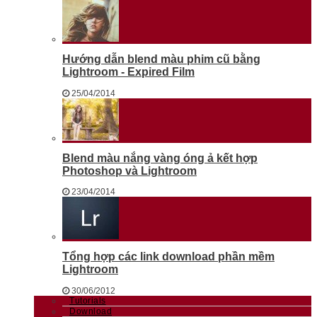
Hướng dẫn blend màu phim cũ bằng
Lightroom - Expired Film
25/04/2014
Blend màu nắng vàng óng ả kết hợp
Photoshop và Lightroom
23/04/2014
Tổng hợp các link download phần mềm
Lightroom
30/06/2012
Tutorials
Download