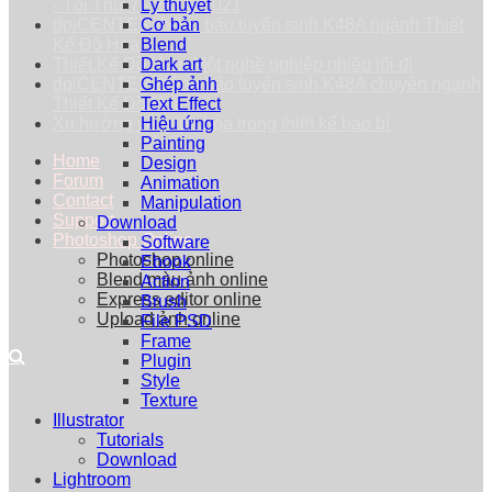
- Tối Thứ 7 - 25/09/2021
Lý thuyết
dpiCENTER thông báo tuyển sinh K48A ngành Thiết
Cơ bản
Kế Đồ Họa
Blend
Thiết Kế Đồ Họa: Một nghề nghiệp nhiều lối đi
Dark art
dpiCENTER thông báo tuyển sinh K48A chuyên ngành
Ghép ảnh
Thiết Kế Đồ Họa
Text Effect
Xu hướng vẽ minh họa trong thiết kế bao bì
Hiệu ứng
Painting
Home
Design
Forum
Animation
Contact
Manipulation
Support
Download
Photoshop Online
Software
Photoshop online
Ebook
Blend màu ảnh online
Action
Express editor online
Brush
Upload ảnh online
File PSD
Frame
Plugin
Style
Texture
Illustrator
Tutorials
Download
Lightroom