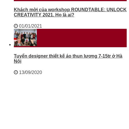
Khách mời của workshop ROUNDTABLE: UNLOCK
CREATIVITY 2021. Họ là ai?
01/01/2021
Tuyển designer thiết kế áo thun lương 7-15tr ở Hà
Nội
13/09/2020