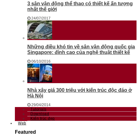
3 sân vận động thể thao có thiết kế ấn tượng
nhất thế giới
24/07/2017
Những điều khó tin về sân vận động quốc gia
Singapore: đỉnh cao của nghệ thuật thiết kế
06/10/2016
Nhà xây giá 300 triệu với kiến trúc độc đáo ở
Hà Nội
29/04/2014
Tutorials
Download
Kiến trúc đẹp
Web
Featured