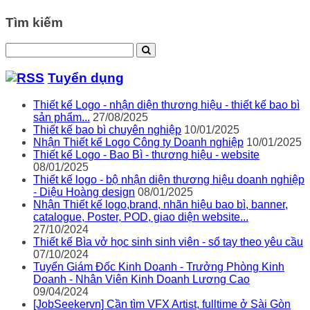
Tìm kiếm
Tuyển dụng
Thiết kế Logo - nhận diện thương hiệu - thiết kế bao bì
sản phẩm...
27/08/2025
Thiết kế bao bì chuyên nghiệp
10/01/2025
Nhận Thiết kế Logo Công ty Doanh nghiệp
10/01/2025
Thiết kế Logo - Bao Bì - thương hiệu - website
08/01/2025
Thiết kế logo - bộ nhận diện thương hiệu doanh nghiệp
- Diệu Hoàng design
08/01/2025
Nhận Thiết kế logo,brand, nhãn hiệu bao bì, banner,
catalogue, Poster, POD, giao diện website...
27/10/2024
Thiết kế Bìa vở học sinh sinh viên - sổ tay theo yêu cầu
07/10/2024
Tuyển Giám Đốc Kinh Doanh - Trưởng Phòng Kinh
Doanh - Nhân Viên Kinh Doanh Lương Cao
09/04/2024
[JobSeekervn] Cần tìm VFX Artist, fulltime ở Sài Gòn