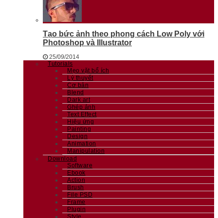
Tạo bức ảnh theo phong cách Low Poly với
Photoshop và Illustrator
25/09/2014
Tutorials
Mẹo vặt bổ ích
Lý thuyết
Cơ bản
Blend
Dark art
Ghép ảnh
Text Effect
Hiệu ứng
Painting
Design
Animation
Manipulation
Download
Software
Ebook
Action
Brush
File PSD
Frame
Plugin
Style