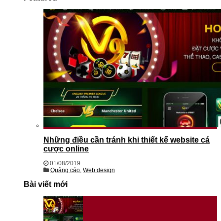
Những điều cần tránh khi thiết kế website cá
cược online
01/08/2019
Quảng cáo
,
Web design
Bài viết mới