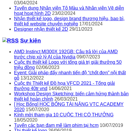
03/04/2024
Tuyển dụng Nhân viên Tô Màu và Nhân viên Vẽ diễn
hoạt hoạt hình 2D
23/02/2024
Nhận thiết kế logo, design brand thương hiệu, bao bì,
thiết kế website chuyên nghiệp
17/01/2024
Designer nhận thiết kế 2D
29/11/2023
Sự kiện
AMD Instinct MI300X 192GB: Câu trả lời của AMD
trước chip xử lý AI của Nvidia
09/07/2023
Cuộc thi thiết kế Logo với tổng giá trị giải thưởng 50
triệu đồng
02/06/2023
Event: Giải pháp đẩy nhanh tiến độ “chốt đơn” nội thất
gỗ
13/12/2022
Cuộc thi Thiết kế Đồ họa VFCD 2021 - Tổng giải
thưởng 40tr vnd
14/06/2021
Workshop Design Sketching: biến cảm hứng thành bản
thiết kế hoàn chỉnh
26/03/2021
[ Học Bổng] HỌC BỔNG TÀI NĂNG VTC ACADEMY
2020
15/07/2020
Kính mời tham gia 10 CUỘC THI CÓ THƯỞNG
18/05/2020
Tuyển các bạn đam mê làm phim tại hcm
10/07/2019
Thi thiết kế logo
26/06/2019