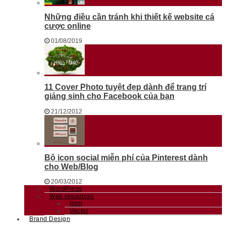
Những điều cần tránh khi thiết kế website cá
cược online
01/08/2019
11 Cover Photo tuyệt đẹp dành để trang trí
giáng sinh cho Facebook của bạn
21/12/2012
Bộ icon social miễn phí của Pinterest dành
cho Web/Blog
20/03/2012
WordPress
Web resources
Icon
Vector
Brand Design