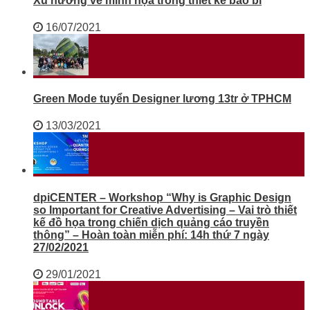
Xu hướng vẽ minh họa trong thiết kế bao bì
16/07/2021
Green Mode tuyển Designer lương 13tr ở TPHCM
13/03/2021
dpiCENTER – Workshop “Why is Graphic Design
so Important for Creative Advertising – Vai trò thiết
kế đồ họa trong chiến dịch quảng cáo truyền
thông” – Hoàn toàn miễn phí: 14h thứ 7 ngày
27/02/2021
29/01/2021