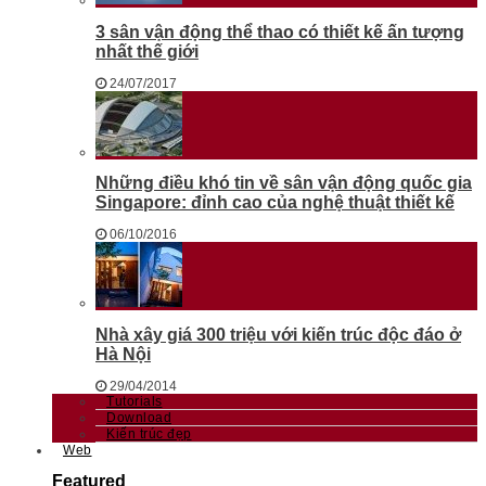
3 sân vận động thể thao có thiết kế ấn tượng
nhất thế giới
24/07/2017
Những điều khó tin về sân vận động quốc gia
Singapore: đỉnh cao của nghệ thuật thiết kế
06/10/2016
Nhà xây giá 300 triệu với kiến trúc độc đáo ở
Hà Nội
29/04/2014
Tutorials
Download
Kiến trúc đẹp
Web
Featured