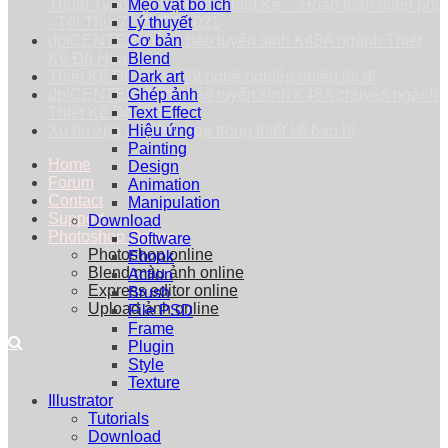
Thuật Typography trong Thiết Kế" - Hoàn toàn miễn phí
Mẹo vặt bổ ích
- Tối Thứ 7 - 25/09/2021
Lý thuyết
dpiCENTER thông báo tuyển sinh K48A ngành Thiết
Cơ bản
Kế Đồ Họa
Blend
Thiết Kế Đồ Họa: Một nghề nghiệp nhiều lối đi
Dark art
dpiCENTER thông báo tuyển sinh K48A chuyên ngành
Ghép ảnh
Thiết Kế Đồ Họa
Text Effect
Xu hướng vẽ minh họa trong thiết kế bao bì
Hiệu ứng
Painting
Home
Design
Forum
Animation
Contact
Manipulation
Support
Download
Photoshop Online
Software
Photoshop online
Ebook
Blend màu ảnh online
Action
Express editor online
Brush
Upload ảnh online
File PSD
Frame
Plugin
Style
Texture
Illustrator
Tutorials
Download