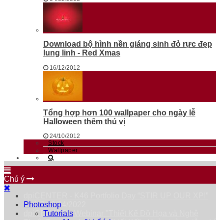
Download bộ hình nền giáng sinh đỏ rực đẹp
lung linh - Red Xmas
16/12/2012
Tổng hợp hơn 100 wallpaper cho ngày lễ
Halloween thêm thú vị
24/10/2012
Stock
Wallpaper
Chú ý
dpiCENTER - K46 Portfolio Day “STIR UP OUR XP!”
Thứ 7 23/04/2022
Photoshop
dpiCENTER - Webinar "Thiết Kế Đồ Họa và Nghệ
Tutorials