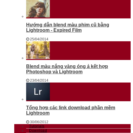
Hướng dẫn blend màu phim cũ bằng
Lightroom - Expired Film
25/04/2014
Blend màu nắng vàng óng ả kết hợp
Photoshop và Lightroom
23/04/2014
Tổng hợp các link download phần mềm
Lightroom
30/06/2012
Tutorials
Download