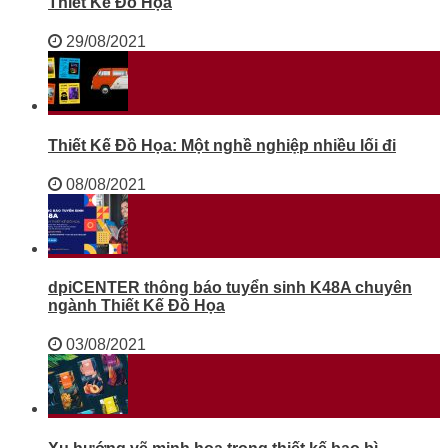
Thiết Kế Đồ Họa
29/08/2021
Thiết Kế Đồ Họa: Một nghề nghiệp nhiều lối đi
08/08/2021
dpiCENTER thông báo tuyển sinh K48A chuyên
ngành Thiết Kế Đồ Họa
03/08/2021