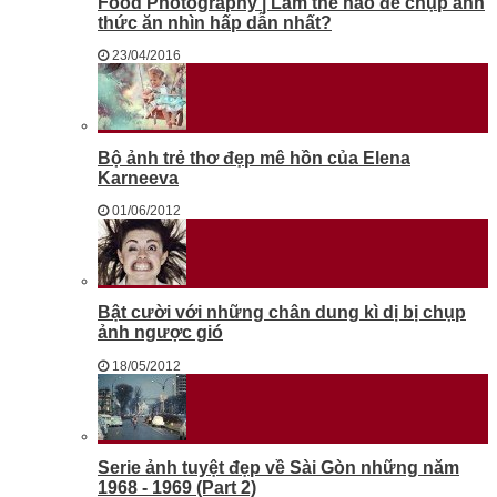
Food Photography | Làm thế nào để chụp ảnh
thức ăn nhìn hấp dẫn nhất?
23/04/2016
Bộ ảnh trẻ thơ đẹp mê hồn của Elena
Karneeva
01/06/2012
Bật cười với những chân dung kì dị bị chụp
ảnh ngược gió
18/05/2012
Serie ảnh tuyệt đẹp về Sài Gòn những năm
1968 - 1969 (Part 2)