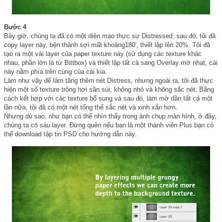
Bước 4
Bây giờ, chúng ta đã có một diện mạo thực sự Distressed, sau đó, tôi đã
copy layer này, bện thành sợi mất khoảng180′, thiết lập lên 20%. Tôi đã
tạo ra một vài layer của paper texture này (sử dụng các texture khác
nhau, phần lớn là từ Bittbox) và thiết lập tất cả sang Overlay mờ nhạt, cái
này nằm phía trên cùng của cái kia.
Làm như vậy để làm tăng thêm nét Distress, nhưng ngoài ra, tôi đã thực
hiện một số texture trông hơi sần sùi, không nhỏ và không sắc nét. Bằng
cách kết hợp với các texture bổ sung và sau đó, làm mờ dần tất cả một
lần nữa, tôi đã có một nét tổng thể sắc nét và xinh xắn hơn.
Nhưng dù sao, như bạn có thể nhìn thấy trong ảnh chụp màn hình, ở đây,
chúng ta có sáu layer. Đừng quên nếu bạn là một thành viên Plus bạn có
thể download tập tin PSD cho hướng dẫn này.