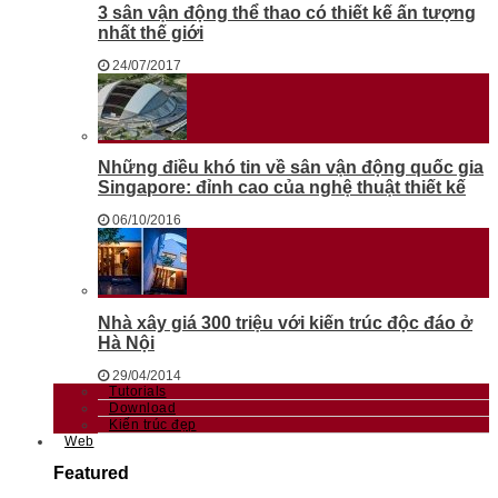
3 sân vận động thể thao có thiết kế ấn tượng
nhất thế giới
24/07/2017
Những điều khó tin về sân vận động quốc gia
Singapore: đỉnh cao của nghệ thuật thiết kế
06/10/2016
Nhà xây giá 300 triệu với kiến trúc độc đáo ở
Hà Nội
29/04/2014
Tutorials
Download
Kiến trúc đẹp
Web
Featured