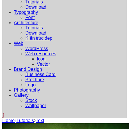
Tutorials
Download
Typography
Font
Architecture
Tutorials
Download
Kiến trúc đẹp
Web
WordPress
Web resources
Icon
Vector
Brand Design
Business Card
Brochure
Logo
Photography
Gallery
Stock
Wallpaper
Home
Tutorials
Text