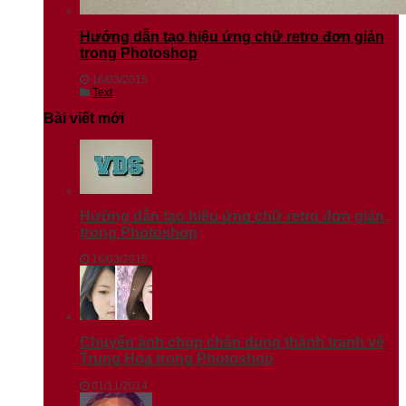
Hướng dẫn tạo hiệu ứng chữ retro đơn giản
trong Photoshop
16/03/2015
Text
Bài viết mới
Hướng dẫn tạo hiệu ứng chữ retro đơn giản
trong Photoshop
16/03/2015
Chuyển ảnh chụp chân dung thành tranh vẽ
Trung Hoa trong Photoshop
01/11/2014