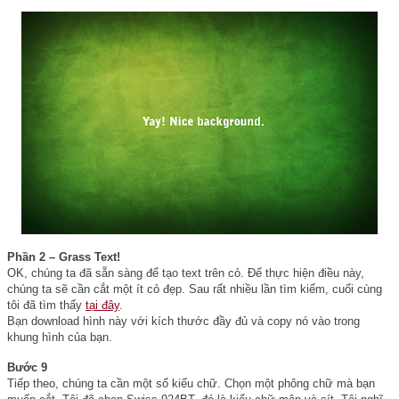
Phần 2 – Grass Text!
OK, chúng ta đã sẵn sàng để tạo text trên cỏ. Để thực hiện điều này,
chúng ta sẽ cần cắt một ít cỏ đẹp. Sau rất nhiều lần tìm kiếm, cuối cùng
tôi đã tìm thấy
tại đây
.
Bạn download hình này với kích thước đầy đủ và copy nó vào trong
khung hình của bạn.
Bước 9
Tiếp theo, chúng ta cần một số kiểu chữ. Chọn một phông chữ mà bạn