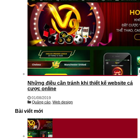
Những điều cần tránh khi thiết kế website cá
cược online
01/08/2019
Quảng cáo
,
Web design
Bài viết mới