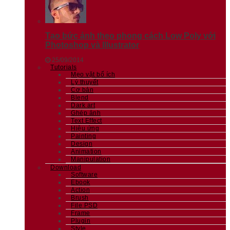
Tạo bức ảnh theo phong cách Low Poly với
Photoshop và Illustrator
25/09/2014
Tutorials
Mẹo vặt bổ ích
Lý thuyết
Cơ bản
Blend
Dark art
Ghép ảnh
Text Effect
Hiệu ứng
Painting
Design
Animation
Manipulation
Download
Software
Ebook
Action
Brush
File PSD
Frame
Plugin
Style