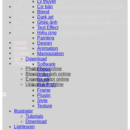
- Tối Thứ 7 - 25/09/2021
Lý thuyết
dpiCENTER thông báo tuyển sinh K48A ngành Thiết
Cơ bản
Kế Đồ Họa
Blend
Thiết Kế Đồ Họa: Một nghề nghiệp nhiều lối đi
Dark art
dpiCENTER thông báo tuyển sinh K48A chuyên ngành
Ghép ảnh
Thiết Kế Đồ Họa
Text Effect
Xu hướng vẽ minh họa trong thiết kế bao bì
Hiệu ứng
Painting
Home
Design
Forum
Animation
Contact
Manipulation
Support
Download
Photoshop Online
Software
Photoshop online
Ebook
Blend màu ảnh online
Action
Express editor online
Brush
Upload ảnh online
File PSD
Frame
Plugin
Style
Texture
Illustrator
Tutorials
Download
Lightroom