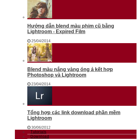
Hướng dẫn blend màu phim cũ bằng
Lightroom - Expired Film
25/04/2014
Blend màu nắng vàng óng ả kết hợp
Photoshop và Lightroom
23/04/2014
Tổng hợp các link download phần mềm
Lightroom
30/06/2012
Tutorials
Download