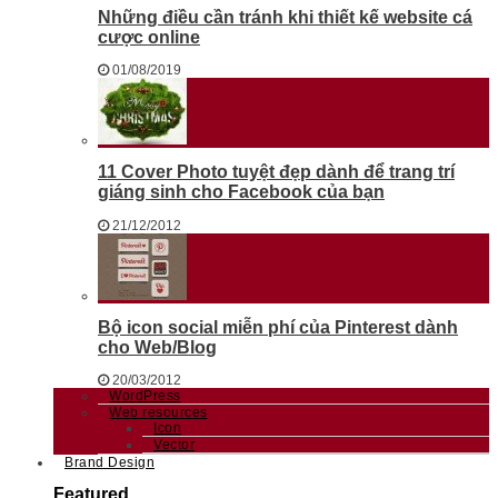
Những điều cần tránh khi thiết kế website cá
cược online
01/08/2019
11 Cover Photo tuyệt đẹp dành để trang trí
giáng sinh cho Facebook của bạn
21/12/2012
Bộ icon social miễn phí của Pinterest dành
cho Web/Blog
20/03/2012
WordPress
Web resources
Icon
Vector
Brand Design
Featured