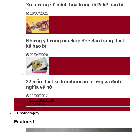
Xu hướng vẽ minh họa trong thiết kế bao bì
16/07/2021
Những ý tưởng mockup độc đáo trong thiết
kế bao bì
21/04/2020
22 mẫu thiết kế brochure ấn tượng và định
nghĩa về nó
11/06/2012
Business Card
Brochure
Logo
Photography
Featured