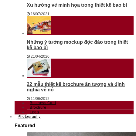
Xu hướng vẽ minh họa trong thiết kế bao bì
16/07/2021
Những ý tưởng mockup độc đáo trong thiết
kế bao bì
21/04/2020
22 mẫu thiết kế brochure ấn tượng và định
nghĩa về nó
11/06/2012
Business Card
Brochure
Logo
Photography
Featured