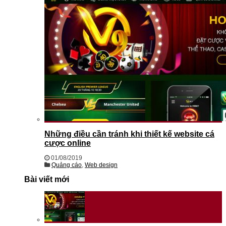
Những điều cần tránh khi thiết kế website cá
cược online
01/08/2019
Quảng cáo
,
Web design
Bài viết mới