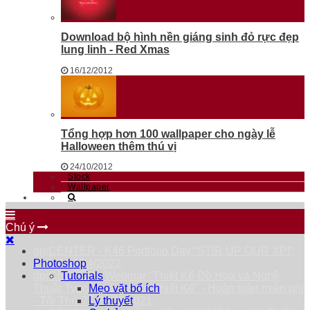
Download bộ hình nền giáng sinh đỏ rực đẹp
lung linh - Red Xmas
16/12/2012
Tổng hợp hơn 100 wallpaper cho ngày lễ
Halloween thêm thú vị
24/10/2012
Stock
Wallpaper
Chú ý
dpiCENTER - K46 Portfolio Day “STIR UP OUR XP!”
Thứ 7 23/04/2022
Photoshop
dpiCENTER - Webinar "Thiết Kế Đồ Họa và Nghệ
Tutorials
Thuật Typography trong Thiết Kế" - Hoàn toàn miễn phí
Mẹo vặt bổ ích
- Tối Thứ 7 - 25/09/2021
Lý thuyết