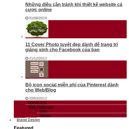
Những điều cần tránh khi thiết kế website cá
cược online
01/08/2019
11 Cover Photo tuyệt đẹp dành để trang trí
giáng sinh cho Facebook của bạn
21/12/2012
Bộ icon social miễn phí của Pinterest dành
cho Web/Blog
20/03/2012
WordPress
Web resources
Icon
Vector
Brand Design
Featured