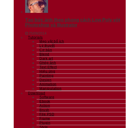
Tạo bức ảnh theo phong cách Low Poly với
Photoshop và Illustrator
25/09/2014
Tutorials
Mẹo vặt bổ ích
Lý thuyết
Cơ bản
Blend
Dark art
Ghép ảnh
Text Effect
Hiệu ứng
Painting
Design
Animation
Manipulation
Download
Software
Ebook
Action
Brush
File PSD
Frame
Plugin
Style