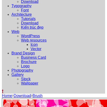
Download
Typography
Font
Architecture
Tutorials
Download
Kiến trúc đẹp
Web
WordPress
Web resources
Icon
Vector
Brand Design
Business Card
Brochure
Logo
Photography
Gallery
Stock
Wallpaper
Home
Download
Brush