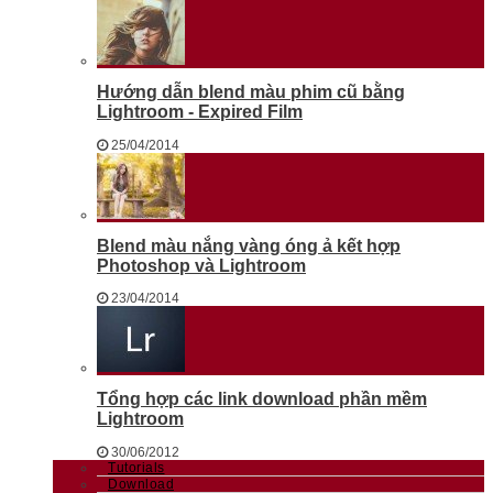
Hướng dẫn blend màu phim cũ bằng
Lightroom - Expired Film
25/04/2014
Blend màu nắng vàng óng ả kết hợp
Photoshop và Lightroom
23/04/2014
Tổng hợp các link download phần mềm
Lightroom
30/06/2012
Tutorials
Download