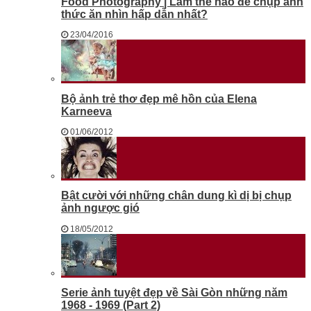
Food Photography | Làm thế nào để chụp ảnh
thức ăn nhìn hấp dẫn nhất?
23/04/2016
Bộ ảnh trẻ thơ đẹp mê hồn của Elena
Karneeva
01/06/2012
Bật cười với những chân dung kì dị bị chụp
ảnh ngược gió
18/05/2012
Serie ảnh tuyệt đẹp về Sài Gòn những năm
1968 - 1969 (Part 2)