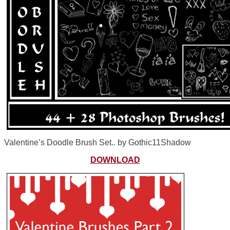
Valentine’s Doodle Brush Set.. by Gothic11Shadow
DOWNLOAD