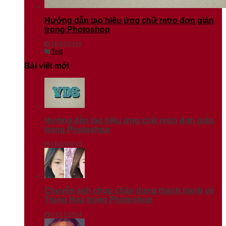
Hướng dẫn tạo hiệu ứng chữ retro đơn giản
trong Photoshop
16/03/2015
Text
Bài viết mới
Hướng dẫn tạo hiệu ứng chữ retro đơn giản
trong Photoshop
16/03/2015
Chuyển ảnh chụp chân dung thành tranh vẽ
Trung Hoa trong Photoshop
01/11/2014