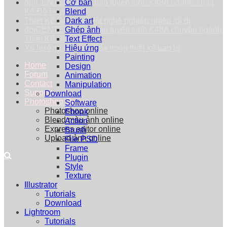
dpiCENTER thông báo tuyển sinh K48A ngành Thiết
Cơ bản
Kế Đồ Họa
Blend
Thiết Kế Đồ Họa: Một nghề nghiệp nhiều lối đi
Dark art
dpiCENTER thông báo tuyển sinh K48A chuyên ngành
Ghép ảnh
Thiết Kế Đồ Họa
Text Effect
Xu hướng vẽ minh họa trong thiết kế bao bì
Hiệu ứng
Painting
Home
Design
Forum
Animation
Contact
Manipulation
Support
Download
Photoshop Online
Software
Photoshop online
Ebook
Blend màu ảnh online
Action
Express editor online
Brush
Upload ảnh online
File PSD
Frame
Plugin
Style
Texture
Illustrator
Tutorials
Download
Lightroom
Tutorials