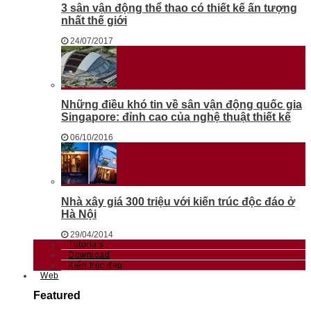
3 sân vận động thể thao có thiết kế ấn tượng
nhất thế giới
24/07/2017
Những điều khó tin về sân vận động quốc gia
Singapore: đỉnh cao của nghệ thuật thiết kế
06/10/2016
Nhà xây giá 300 triệu với kiến trúc độc đáo ở
Hà Nội
29/04/2014
Tutorials
Download
Kiến trúc đẹp
Web
Featured