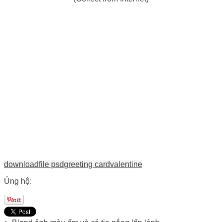
download
file psd
greeting card
valentine
Ủng hộ: