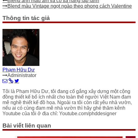
Blend ảnh màu ấm và có tia nắng lấp lánh
Blend màu Vintage ngọt ngào theo phong cách Valentine
Thông tin tác giả
Phạm Hữu Dư
Administrator
Tôi là Phạm Hữu Dư, tôi đang cố gắng xây dựng một cộng
đồng thiết kế bổ ích nhất cho toàn thể người Việt Nam đam
mê nghề thiết kế đồ họa. Ngoài ra tôi còn rất yêu nhà vườn,
nếu ai có cùng đam mê nhà vườn thì hãy ghé thăm kênh
Youtube của tôi ở địa chỉ: Youtube.com/phddesigner
Bài viết liên quan