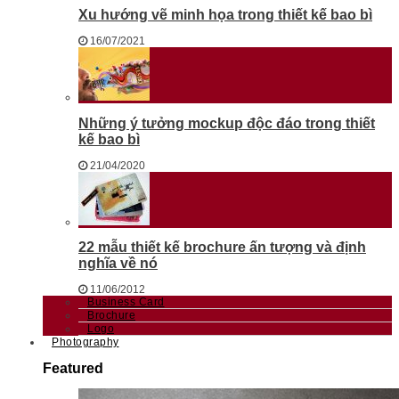
Xu hướng vẽ minh họa trong thiết kế bao bì
16/07/2021
Những ý tưởng mockup độc đáo trong thiết
kế bao bì
21/04/2020
22 mẫu thiết kế brochure ấn tượng và định
nghĩa về nó
11/06/2012
Business Card
Brochure
Logo
Photography
Featured