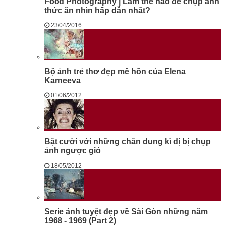
Food Photography | Làm thế nào để chụp ảnh
thức ăn nhìn hấp dẫn nhất?
23/04/2016
Bộ ảnh trẻ thơ đẹp mê hồn của Elena
Karneeva
01/06/2012
Bật cười với những chân dung kì dị bị chụp
ảnh ngược gió
18/05/2012
Serie ảnh tuyệt đẹp về Sài Gòn những năm
1968 - 1969 (Part 2)