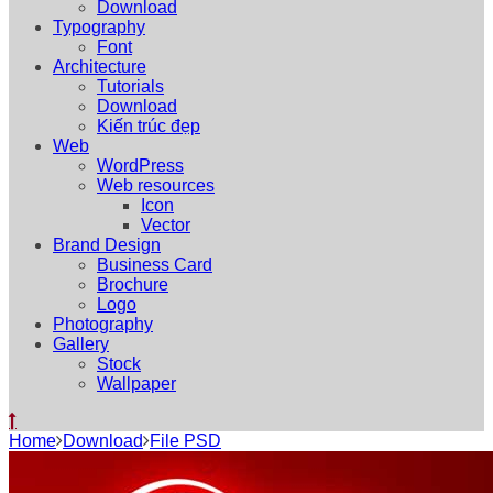
Download
Typography
Font
Architecture
Tutorials
Download
Kiến trúc đẹp
Web
WordPress
Web resources
Icon
Vector
Brand Design
Business Card
Brochure
Logo
Photography
Gallery
Stock
Wallpaper
Home
Download
File PSD