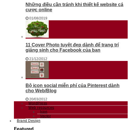
Những điều cần tránh khi thiết kế website cá
cược online
01/08/2019
11 Cover Photo tuyệt đẹp dành để trang trí
giáng sinh cho Facebook của bạn
21/12/2012
Bộ icon social miễn phí của Pinterest dành
cho Web/Blog
20/03/2012
WordPress
Web resources
Icon
Vector
Brand Design
Featured