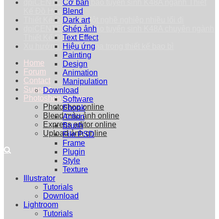
dpiCENTER thông báo tuyển sinh K48A ngành Thiết
Cơ bản
Kế Đồ Họa
Blend
Thiết Kế Đồ Họa: Một nghề nghiệp nhiều lối đi
Dark art
dpiCENTER thông báo tuyển sinh K48A chuyên ngành
Ghép ảnh
Thiết Kế Đồ Họa
Text Effect
Xu hướng vẽ minh họa trong thiết kế bao bì
Hiệu ứng
Painting
Home
Design
Forum
Animation
Contact
Manipulation
Support
Download
Photoshop Online
Software
Photoshop online
Ebook
Blend màu ảnh online
Action
Express editor online
Brush
Upload ảnh online
File PSD
Frame
Plugin
Style
Texture
Illustrator
Tutorials
Download
Lightroom
Tutorials