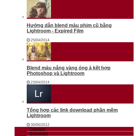
Hướng dẫn blend màu phim cũ bằng
Lightroom - Expired Film
25/04/2014
Blend màu nắng vàng óng ả kết hợp
Photoshop và Lightroom
23/04/2014
Tổng hợp các link download phần mềm
Lightroom
30/06/2012
Tutorials
Download