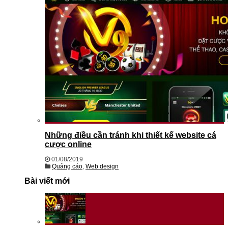
Những điều cần tránh khi thiết kế website cá
cược online
01/08/2019
Quảng cáo
,
Web design
Bài viết mới