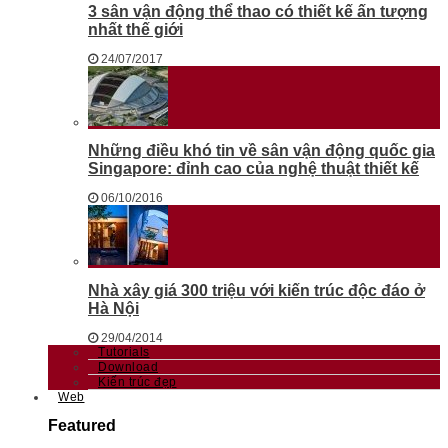
3 sân vận động thể thao có thiết kế ấn tượng
nhất thế giới
24/07/2017
Những điều khó tin về sân vận động quốc gia
Singapore: đỉnh cao của nghệ thuật thiết kế
06/10/2016
Nhà xây giá 300 triệu với kiến trúc độc đáo ở
Hà Nội
29/04/2014
Tutorials
Download
Kiến trúc đẹp
Web
Featured