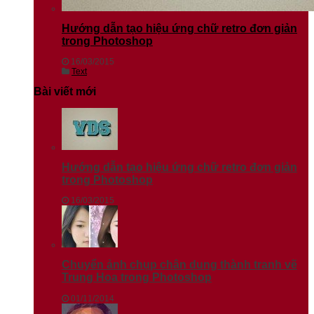
Hướng dẫn tạo hiệu ứng chữ retro đơn giản
trong Photoshop
16/03/2015
Text
Bài viết mới
Hướng dẫn tạo hiệu ứng chữ retro đơn giản
trong Photoshop
16/03/2015
Chuyển ảnh chụp chân dung thành tranh vẽ
Trung Hoa trong Photoshop
01/11/2014