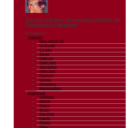
Tạo bức ảnh theo phong cách Low Poly với
Photoshop và Illustrator
25/09/2014
Tutorials
Mẹo vặt bổ ích
Lý thuyết
Cơ bản
Blend
Dark art
Ghép ảnh
Text Effect
Hiệu ứng
Painting
Design
Animation
Manipulation
Download
Software
Ebook
Action
Brush
File PSD
Frame
Plugin
Style