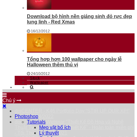
Download bộ hình nền giáng sinh đỏ rực đẹp
lung linh - Red Xmas
16/12/2012
Tổng hợp hơn 100 wallpaper cho ngày lễ
Halloween thêm thú vị
24/10/2012
Stock
Wallpaper
Chú ý
dpiCENTER - K46 Portfolio Day “STIR UP OUR XP!”
Thứ 7 23/04/2022
Photoshop
dpiCENTER - Webinar "Thiết Kế Đồ Họa và Nghệ
Tutorials
Thuật Typography trong Thiết Kế" - Hoàn toàn miễn phí
Mẹo vặt bổ ích
- Tối Thứ 7 - 25/09/2021
Lý thuyết