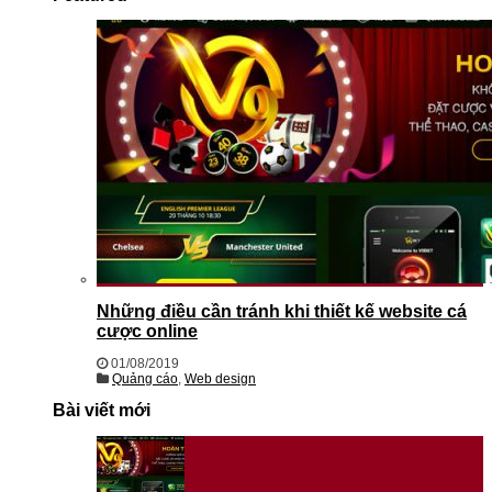
Những điều cần tránh khi thiết kế website cá
cược online
01/08/2019
Quảng cáo
,
Web design
Bài viết mới