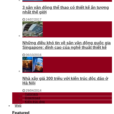
3 sân vận động thể thao có thiết kế ấn tượng
nhất thế giới
24/07/2017
Những điều khó tin về sân vận động quốc gia
Singapore: đỉnh cao của nghệ thuật thiết kế
06/10/2016
Nhà xây giá 300 triệu với kiến trúc độc đáo ở
Hà Nội
29/04/2014
Tutorials
Download
Kiến trúc đẹp
Web
Featured