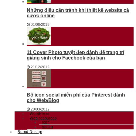
Những điều cần tránh khi thiết kế website cá
cược online
01/08/2019
11 Cover Photo tuyệt đẹp dành để trang trí
giáng sinh cho Facebook của bạn
21/12/2012
Bộ icon social miễn phí của Pinterest dành
cho Web/Blog
20/03/2012
WordPress
Web resources
Icon
Vector
Brand Design