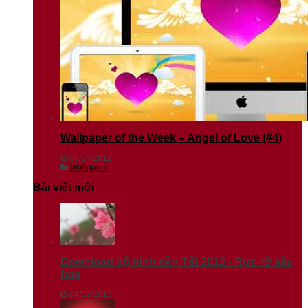
Wallpaper of the Week – Angel of Love (#4)
03/04/2012
Wallpaper
Bài viết mới
Download bộ hình nền Tết 2013 - Rực rỡ sắc
hoa
04/02/2013