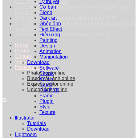
- Tối Thứ 7 - 25/09/2021
Lý thuyết
dpiCENTER thông báo tuyển sinh K48A ngành Thiết
Cơ bản
Kế Đồ Họa
Blend
Thiết Kế Đồ Họa: Một nghề nghiệp nhiều lối đi
Dark art
dpiCENTER thông báo tuyển sinh K48A chuyên ngành
Ghép ảnh
Thiết Kế Đồ Họa
Text Effect
Xu hướng vẽ minh họa trong thiết kế bao bì
Hiệu ứng
Painting
Home
Design
Forum
Animation
Contact
Manipulation
Support
Download
Photoshop Online
Software
Photoshop online
Ebook
Blend màu ảnh online
Action
Express editor online
Brush
Upload ảnh online
File PSD
Frame
Plugin
Style
Texture
Illustrator
Tutorials
Download
Lightroom