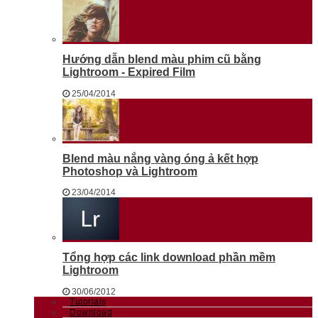
Hướng dẫn blend màu phim cũ bằng
Lightroom - Expired Film
25/04/2014
Blend màu nắng vàng óng ả kết hợp
Photoshop và Lightroom
23/04/2014
Tổng hợp các link download phần mềm
Lightroom
30/06/2012
Tutorials
Download