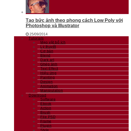
Tạo bức ảnh theo phong cách Low Poly với
Photoshop và Illustrator
25/09/2014
Tutorials
Mẹo vặt bổ ích
Lý thuyết
Cơ bản
Blend
Dark art
Ghép ảnh
Text Effect
Hiệu ứng
Painting
Design
Animation
Manipulation
Download
Software
Ebook
Action
Brush
File PSD
Frame
Plugin
Style