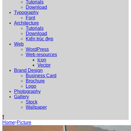
Tutorials
Download
Typography
Font
Architecture
Tutorials
Download
Kiến trúc đẹp
Web
WordPress
Web resources
Icon
Vector
Brand Design
Business Card
Brochure
Logo
Photography
Gallery
Stock
Wallpaper
Home
Picture