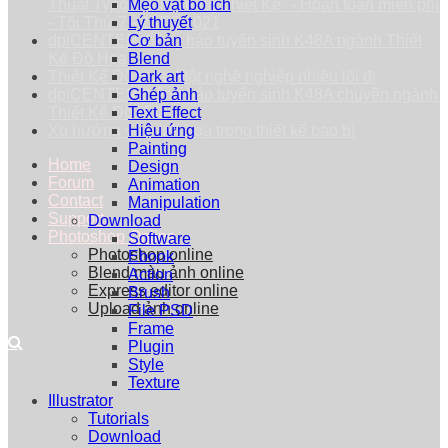
Thuật Typography trong Thiết Kế" - Hoàn toàn miễn phí
Mẹo vặt bổ ích
- Tối Thứ 7 - 25/09/2021
Lý thuyết
dpiCENTER thông báo tuyển sinh K48A ngành Thiết
Cơ bản
Kế Đồ Họa
Blend
Thiết Kế Đồ Họa: Một nghề nghiệp nhiều lối đi
Dark art
dpiCENTER thông báo tuyển sinh K48A chuyên ngành
Ghép ảnh
Thiết Kế Đồ Họa
Text Effect
Xu hướng vẽ minh họa trong thiết kế bao bì
Hiệu ứng
Painting
Home
Design
Forum
Animation
Contact
Manipulation
Support
Download
Photoshop Online
Software
Photoshop online
Ebook
Blend màu ảnh online
Action
Express editor online
Brush
Upload ảnh online
File PSD
Frame
Plugin
Style
Texture
Illustrator
Tutorials
Download