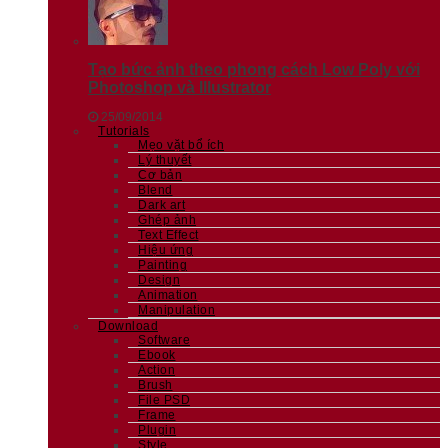
Tạo bức ảnh theo phong cách Low Poly với
Photoshop và Illustrator
25/09/2014
Tutorials
Mẹo vặt bổ ích
Lý thuyết
Cơ bản
Blend
Dark art
Ghép ảnh
Text Effect
Hiệu ứng
Painting
Design
Animation
Manipulation
Download
Software
Ebook
Action
Brush
File PSD
Frame
Plugin
Style