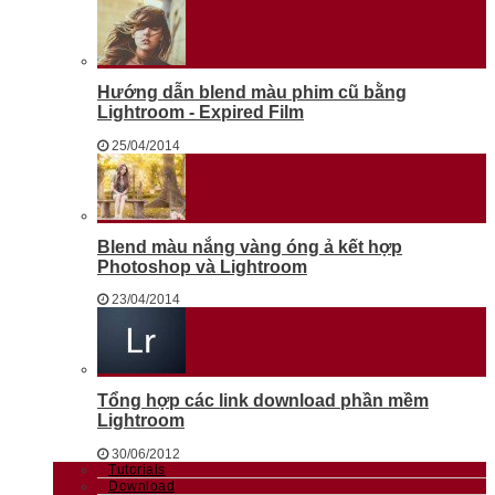
Hướng dẫn blend màu phim cũ bằng
Lightroom - Expired Film
25/04/2014
Blend màu nắng vàng óng ả kết hợp
Photoshop và Lightroom
23/04/2014
Tổng hợp các link download phần mềm
Lightroom
30/06/2012
Tutorials
Download