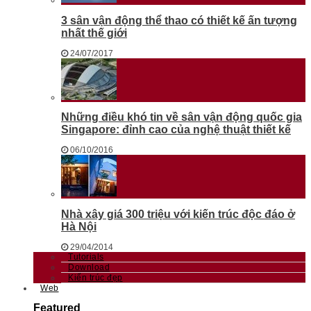
3 sân vận động thể thao có thiết kế ấn tượng
nhất thế giới
24/07/2017
Những điều khó tin về sân vận động quốc gia
Singapore: đỉnh cao của nghệ thuật thiết kế
06/10/2016
Nhà xây giá 300 triệu với kiến trúc độc đáo ở
Hà Nội
29/04/2014
Tutorials
Download
Kiến trúc đẹp
Web
Featured