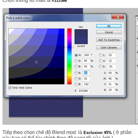
Chọn thông số màu là
#333366
Tiếp theo chọn chế độ Blend mod là
( ở phân
Exclusion 45%
này bạn có thể tùy chỉnh theo độ sang tối của ảnh )