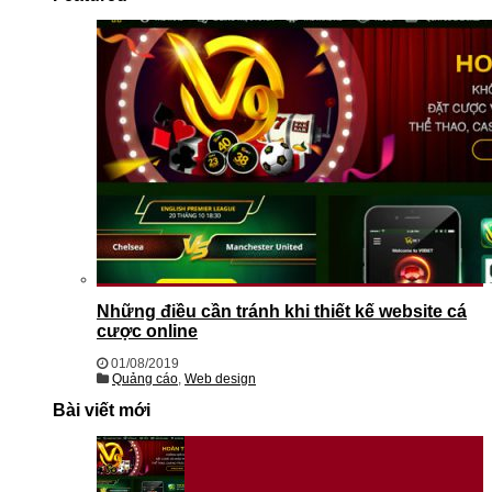
Những điều cần tránh khi thiết kế website cá
cược online
01/08/2019
Quảng cáo
,
Web design
Bài viết mới