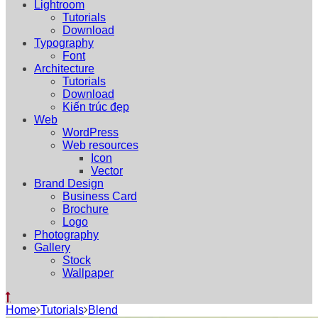
Lightroom
Tutorials
Download
Typography
Font
Architecture
Tutorials
Download
Kiến trúc đẹp
Web
WordPress
Web resources
Icon
Vector
Brand Design
Business Card
Brochure
Logo
Photography
Gallery
Stock
Wallpaper
Home
Tutorials
Blend