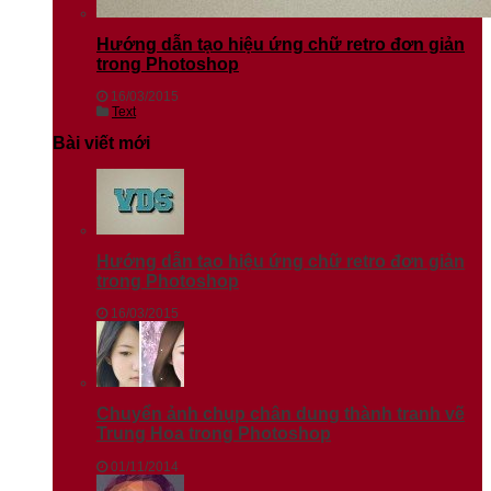
Hướng dẫn tạo hiệu ứng chữ retro đơn giản
trong Photoshop
16/03/2015
Text
Bài viết mới
Hướng dẫn tạo hiệu ứng chữ retro đơn giản
trong Photoshop
16/03/2015
Chuyển ảnh chụp chân dung thành tranh vẽ
Trung Hoa trong Photoshop
01/11/2014