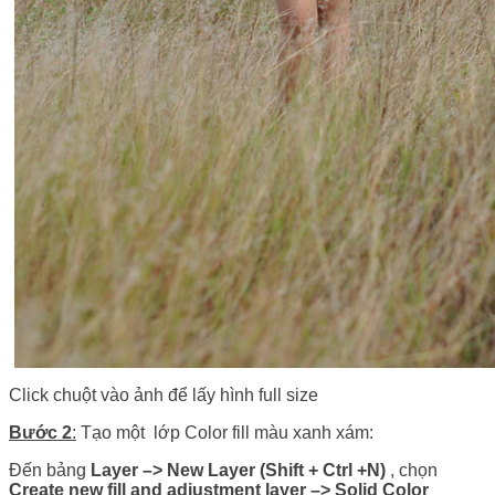
Click chuột vào ảnh để lấy hình full size
Bước 2
:
Tạo một lớp Color fill màu xanh xám:
Đến bảng
Layer –> New Layer (Shift + Ctrl +N)
, chọn
Create new fill and adjustment layer
–>
Solid Color