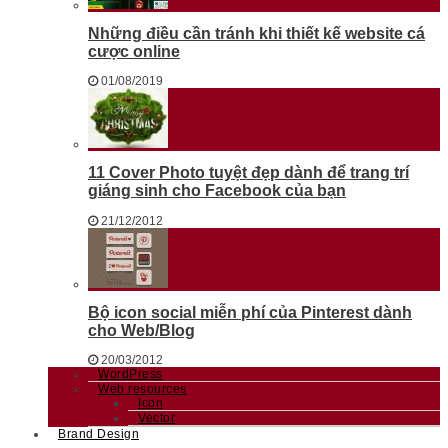
Những điều cần tránh khi thiết kế website cá
cược online
01/08/2019
11 Cover Photo tuyệt đẹp dành để trang trí
giáng sinh cho Facebook của bạn
21/12/2012
Bộ icon social miễn phí của Pinterest dành
cho Web/Blog
20/03/2012
WordPress
Web resources
Icon
Vector
Brand Design