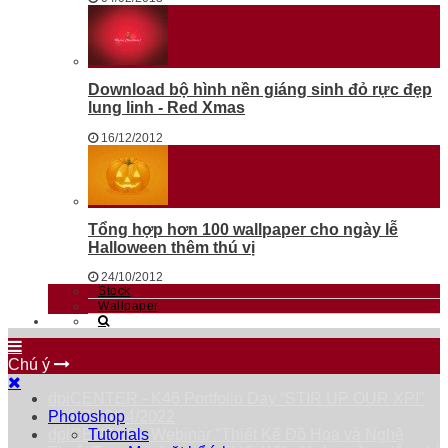
Download bộ hình nền giáng sinh đỏ rực đẹp
lung linh - Red Xmas
16/12/2012
Tổng hợp hơn 100 wallpaper cho ngày lễ
Halloween thêm thú vị
24/10/2012
Stock
Wallpaper
Chú ý
dpiCENTER - K46 Portfolio Day “STIR UP OUR XP!”
Thứ 7 23/04/2022
Photoshop
dpiCENTER - Webinar "Thiết Kế Đồ Họa và Nghệ
Tutorials