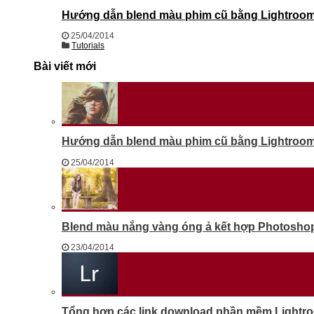
Hướng dẫn blend màu phim cũ bằng Lightroom 
25/04/2014
Tutorials
Bài viết mới
Hướng dẫn blend màu phim cũ bằng Lightroom 
25/04/2014
Blend màu nắng vàng óng ả kết hợp Photosho
23/04/2014
Tổng hợp các link download phần mềm Lightr