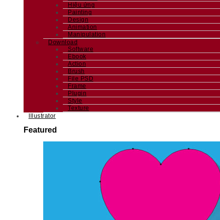
Hiệu ứng
Painting
Design
Animation
Manipulation
Download
Software
Ebook
Action
Brush
File PSD
Frame
Plugin
Style
Texture
Illustrator
Featured