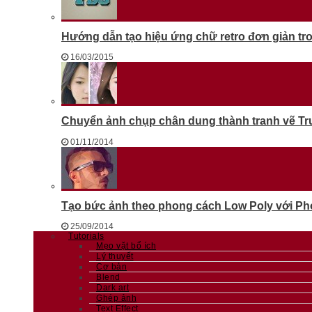
Hướng dẫn tạo hiệu ứng chữ retro đơn giản t
16/03/2015
Chuyển ảnh chụp chân dung thành tranh vẽ T
01/11/2014
Tạo bức ảnh theo phong cách Low Poly với Phot
25/09/2014
Tutorials
Mẹo vặt bổ ích
Lý thuyết
Cơ bản
Blend
Dark art
Ghép ảnh
Text Effect