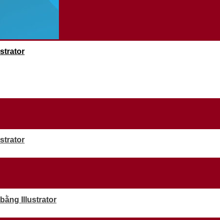
strator
strator
ằng Illustrator