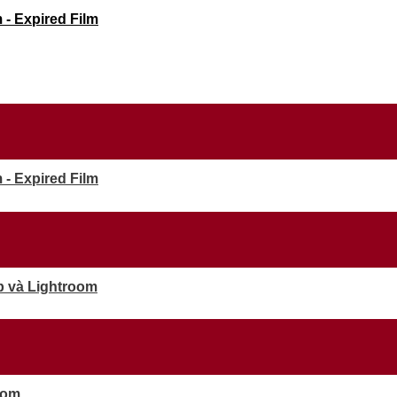
- Expired Film
- Expired Film
p và Lightroom
oom