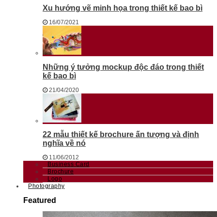
Xu hướng vẽ minh họa trong thiết kế bao bì
16/07/2021
Những ý tưởng mockup độc đáo trong thiết
kế bao bì
21/04/2020
22 mẫu thiết kế brochure ấn tượng và định
nghĩa về nó
11/06/2012
Business Card
Brochure
Logo
Photography
Featured