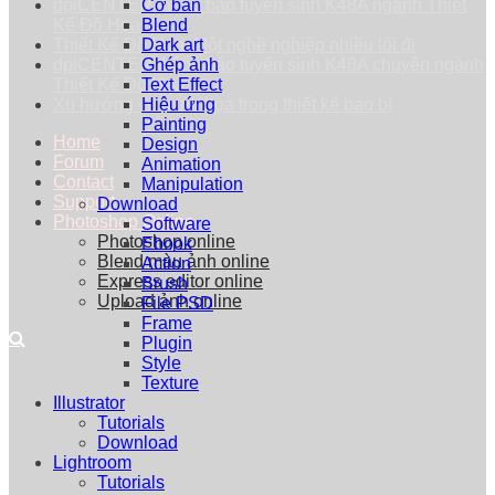
dpiCENTER thông báo tuyển sinh K48A ngành Thiết
Cơ bản
Kế Đồ Họa
Blend
Thiết Kế Đồ Họa: Một nghề nghiệp nhiều lối đi
Dark art
dpiCENTER thông báo tuyển sinh K48A chuyên ngành
Ghép ảnh
Thiết Kế Đồ Họa
Text Effect
Xu hướng vẽ minh họa trong thiết kế bao bì
Hiệu ứng
Painting
Home
Design
Forum
Animation
Contact
Manipulation
Support
Download
Photoshop Online
Software
Photoshop online
Ebook
Blend màu ảnh online
Action
Express editor online
Brush
Upload ảnh online
File PSD
Frame
Plugin
Style
Texture
Illustrator
Tutorials
Download
Lightroom
Tutorials