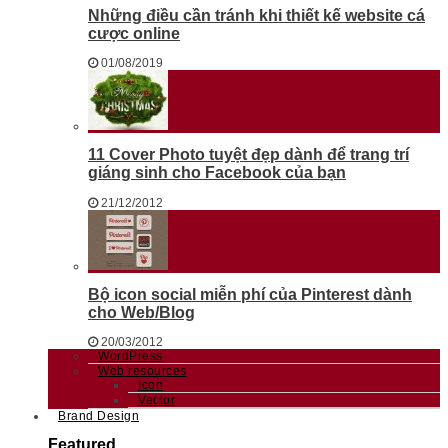
Những điều cần tránh khi thiết kế website cá
cược online
01/08/2019
11 Cover Photo tuyệt đẹp dành để trang trí
giáng sinh cho Facebook của bạn
21/12/2012
Bộ icon social miễn phí của Pinterest dành
cho Web/Blog
20/03/2012
WordPress
Web resources
Icon
Vector
Brand Design
Featured