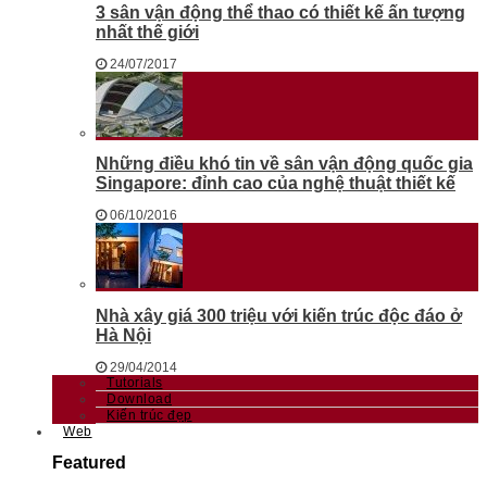
3 sân vận động thể thao có thiết kế ấn tượng
nhất thế giới
24/07/2017
Những điều khó tin về sân vận động quốc gia
Singapore: đỉnh cao của nghệ thuật thiết kế
06/10/2016
Nhà xây giá 300 triệu với kiến trúc độc đáo ở
Hà Nội
29/04/2014
Tutorials
Download
Kiến trúc đẹp
Web
Featured