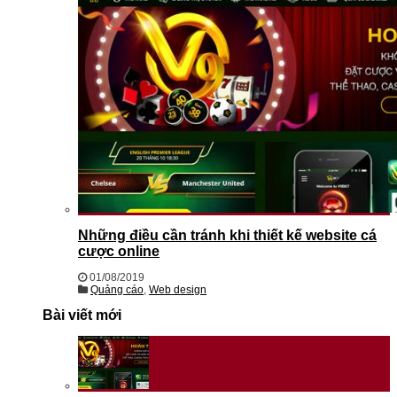
Những điều cần tránh khi thiết kế website cá
cược online
01/08/2019
Quảng cáo
,
Web design
Bài viết mới