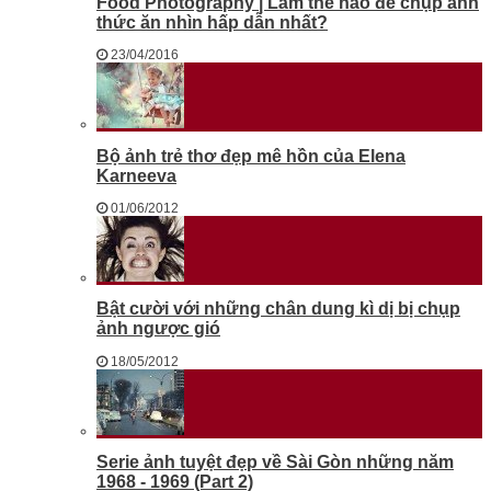
Food Photography | Làm thế nào để chụp ảnh
thức ăn nhìn hấp dẫn nhất?
23/04/2016
Bộ ảnh trẻ thơ đẹp mê hồn của Elena
Karneeva
01/06/2012
Bật cười với những chân dung kì dị bị chụp
ảnh ngược gió
18/05/2012
Serie ảnh tuyệt đẹp về Sài Gòn những năm
1968 - 1969 (Part 2)