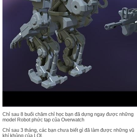
Chỉ sau 8 buổi chăm chỉ học bạn đã dựng ngay được những
model Robot phức tạp của Overwatch
Chỉ sau 3 tháng, các bạn chưa biết gì đã làm được những vũ
khí khủng của LOL