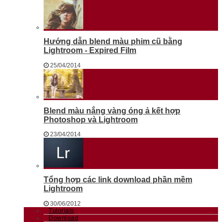
Hướng dẫn blend màu phim cũ bằng
Lightroom - Expired Film
25/04/2014
Blend màu nắng vàng óng ả kết hợp
Photoshop và Lightroom
23/04/2014
Tổng hợp các link download phần mềm
Lightroom
30/06/2012
Tutorials
Download