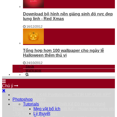
Download bộ hình nền giáng sinh đỏ rực đẹp
lung linh - Red Xmas
16/12/2012
Tổng hợp hơn 100 wallpaper cho ngày lễ
Halloween thêm thú vị
24/10/2012
Stock
Wallpaper
Chú ý
dpiCENTER - K46 Portfolio Day “STIR UP OUR XP!”
Thứ 7 23/04/2022
Photoshop
dpiCENTER - Webinar "Thiết Kế Đồ Họa và Nghệ
Tutorials
Thuật Typography trong Thiết Kế" - Hoàn toàn miễn phí
Mẹo vặt bổ ích
- Tối Thứ 7 - 25/09/2021
Lý thuyết