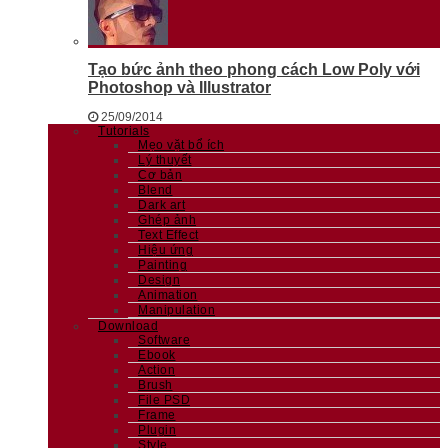
Tạo bức ảnh theo phong cách Low Poly với
Photoshop và Illustrator
25/09/2014
Tutorials
Mẹo vặt bổ ích
Lý thuyết
Cơ bản
Blend
Dark art
Ghép ảnh
Text Effect
Hiệu ứng
Painting
Design
Animation
Manipulation
Download
Software
Ebook
Action
Brush
File PSD
Frame
Plugin
Style