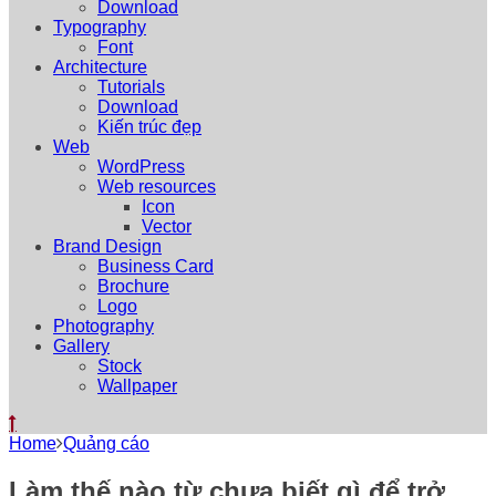
Download
Typography
Font
Architecture
Tutorials
Download
Kiến trúc đẹp
Web
WordPress
Web resources
Icon
Vector
Brand Design
Business Card
Brochure
Logo
Photography
Gallery
Stock
Wallpaper
Home
Quảng cáo
Làm thế nào từ chưa biết gì để trở