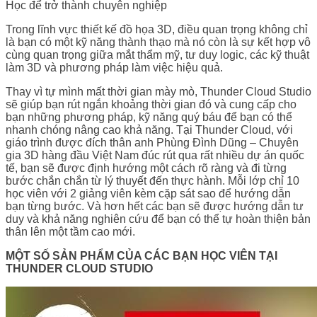
Học để trở thành chuyên nghiệp
Trong lĩnh vực thiết kế đồ họa 3D, điều quan trọng không chỉ
là bạn có một kỹ năng thành thạo mà nó còn là sự kết hợp vô
cùng quan trọng giữa mắt thẩm mỹ, tư duy logic, các kỹ thuật
làm 3D và phương pháp làm việc hiệu quả.
Thay vì tự mình mất thời gian mày mò, Thunder Cloud Studio
sẽ giúp bạn rút ngắn khoảng thời gian đó và cung cấp cho
bạn những phương pháp, kỹ năng quý báu để bạn có thể
nhanh chóng nâng cao khả năng. Tại Thunder Cloud, với
giáo trình được đích thân anh Phùng Đình Dũng – Chuyên
gia 3D hàng đầu Việt Nam đúc rút qua rất nhiều dự án quốc
tế, bạn sẽ được định hướng một cách rõ ràng và đi từng
bước chắn chắn từ lý thuyết đến thực hành. Mỗi lớp chỉ 10
học viên với 2 giảng viên kèm cặp sát sao để hướng dẫn
bạn từng bước. Và hơn hết các bạn sẽ được hướng dẫn tư
duy và khả năng nghiên cứu để bạn có thể tự hoàn thiện bản
thân lên một tầm cao mới.
MỘT SỐ SẢN PHẨM CỦA CÁC BẠN HỌC VIÊN TẠI
THUNDER CLOUD STUDIO