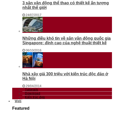
3 sân vận động thể thao có thiết kế ấn tượng
nhất thế giới
24/07/2017
Những điều khó tin về sân vận động quốc gia
Singapore: đỉnh cao của nghệ thuật thiết kế
06/10/2016
Nhà xây giá 300 triệu với kiến trúc độc đáo ở
Hà Nội
29/04/2014
Tutorials
Download
Kiến trúc đẹp
Web
Featured