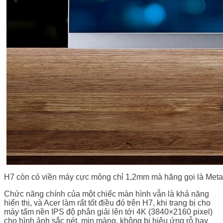
H7 còn có viền máy cực mỏng chỉ 1,2mm mà hãng gọi là Metal
Chức năng chính của một chiếc màn hình vẫn là khả năng
hiển thị, và Acer làm rất tốt điều đó trên H7, khi trang bị cho
máy tấm nền IPS độ phân giải lên tới 4K (3840×2160 pixel)
cho hình ảnh sắc nét, mịn màng, không bị hiệu ứng rỗ hay