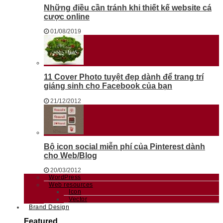
Những điều cần tránh khi thiết kế website cá
cược online
01/08/2019
11 Cover Photo tuyệt đẹp dành để trang trí
giáng sinh cho Facebook của bạn
21/12/2012
Bộ icon social miễn phí của Pinterest dành
cho Web/Blog
20/03/2012
WordPress
Web resources
Icon
Vector
Brand Design
Featured