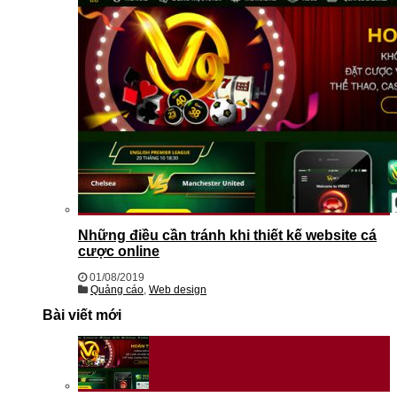
Những điều cần tránh khi thiết kế website cá
cược online
01/08/2019
Quảng cáo
,
Web design
Bài viết mới