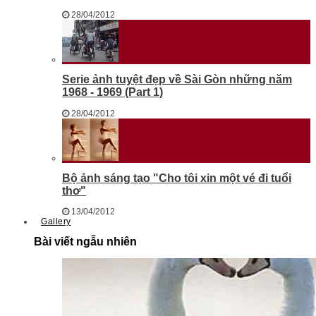
28/04/2012
Serie ảnh tuyệt đẹp về Sài Gòn những năm
1968 - 1969 (Part 1)
28/04/2012
Bộ ảnh sáng tạo "Cho tôi xin một vé đi tuổi
thơ"
13/04/2012
Gallery
Bài viết ngẫu nhiên