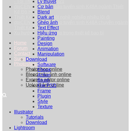
- Tối Thứ 7 - 25/09/2021
Lý thuyết
dpiCENTER thông báo tuyển sinh K48A ngành Thiết
Cơ bản
Kế Đồ Họa
Blend
Thiết Kế Đồ Họa: Một nghề nghiệp nhiều lối đi
Dark art
dpiCENTER thông báo tuyển sinh K48A chuyên ngành
Ghép ảnh
Thiết Kế Đồ Họa
Text Effect
Xu hướng vẽ minh họa trong thiết kế bao bì
Hiệu ứng
Painting
Home
Design
Forum
Animation
Contact
Manipulation
Support
Download
Photoshop Online
Software
Photoshop online
Ebook
Blend màu ảnh online
Action
Express editor online
Brush
Upload ảnh online
File PSD
Frame
Plugin
Style
Texture
Illustrator
Tutorials
Download
Lightroom