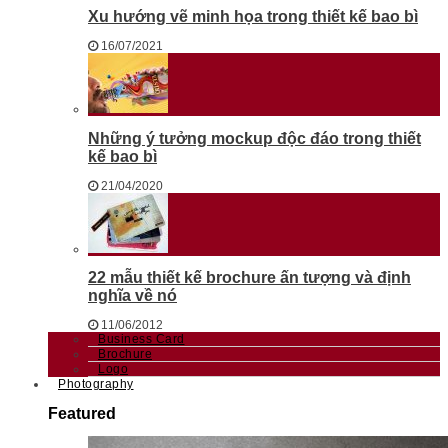
Xu hướng vẽ minh họa trong thiết kế bao bì
16/07/2021
Những ý tưởng mockup độc đáo trong thiết
kế bao bì
21/04/2020
22 mẫu thiết kế brochure ấn tượng và định
nghĩa về nó
11/06/2012
Business Card
Brochure
Logo
Photography
Featured