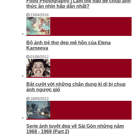
Food Photography | Làm thế nào để chụp ảnh
thức ăn nhìn hấp dẫn nhất?
23/04/2016
Bộ ảnh trẻ thơ đẹp mê hồn của Elena
Karneeva
01/06/2012
Bật cười với những chân dung kì dị bị chụp
ảnh ngược gió
18/05/2012
Serie ảnh tuyệt đẹp về Sài Gòn những năm
1968 - 1969 (Part 2)