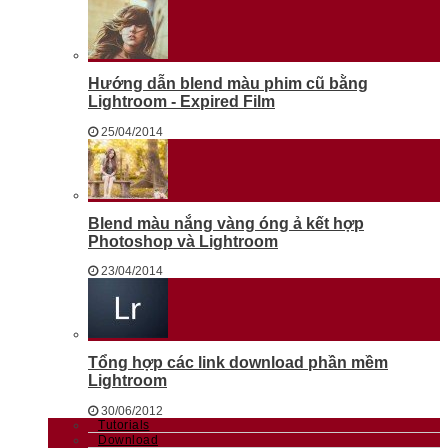
Hướng dẫn blend màu phim cũ bằng
Lightroom - Expired Film
25/04/2014
Blend màu nắng vàng óng ả kết hợp
Photoshop và Lightroom
23/04/2014
Tổng hợp các link download phần mềm
Lightroom
30/06/2012
Tutorials
Download