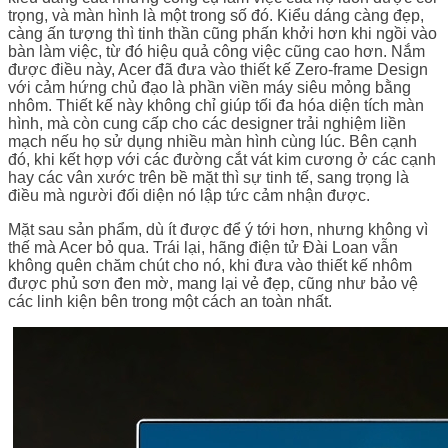
trọng, và màn hình là một trong số đó. Kiểu dáng càng đẹp,
càng ấn tượng thì tinh thần cũng phấn khởi hơn khi ngồi vào
bàn làm việc, từ đó hiệu quả công việc cũng cao hơn. Nắm
được điều này, Acer đã đưa vào thiết kế Zero-frame Design
với cảm hứng chủ đạo là phần viền máy siêu mỏng bằng
nhôm. Thiết kế này không chỉ giúp tối đa hóa diện tích màn
hình, mà còn cung cấp cho các designer trải nghiệm liền
mạch nếu họ sử dụng nhiều màn hình cùng lúc. Bên cạnh
đó, khi kết hợp với các đường cắt vát kim cương ở các cạnh
hay các vân xước trên bề mặt thì sự tinh tế, sang trọng là
điều mà người đối diện nó lập tức cảm nhận được.
Mặt sau sản phẩm, dù ít được để ý tới hơn, nhưng không vì
thế mà Acer bỏ qua. Trái lại, hãng điện tử Đài Loan vẫn
không quên chăm chút cho nó, khi đưa vào thiết kế nhôm
được phủ sơn đen mờ, mang lại vẻ đẹp, cũng như bảo vệ
các linh kiện bên trong một cách an toàn nhất.