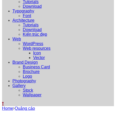
Tutorials
Download
Typography
Font
Architecture
Tutorials
Download
Kiến trúc đẹp
Web
WordPress
Web resources
Icon
Vector
Brand Design
Business Card
Brochure
Logo
Photography
Gallery
Stock
Wallpaper
Home
Quảng cáo