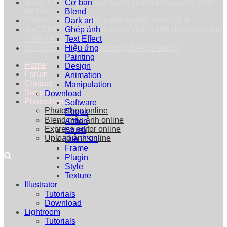
dpiCENTER thông báo tuyển sinh K48A ngành Thiết
Cơ bản
Kế Đồ Họa
Blend
Thiết Kế Đồ Họa: Một nghề nghiệp nhiều lối đi
Dark art
dpiCENTER thông báo tuyển sinh K48A chuyên ngành
Ghép ảnh
Thiết Kế Đồ Họa
Text Effect
Xu hướng vẽ minh họa trong thiết kế bao bì
Hiệu ứng
Painting
Home
Design
Forum
Animation
Contact
Manipulation
Support
Download
Photoshop Online
Software
Photoshop online
Ebook
Blend màu ảnh online
Action
Express editor online
Brush
Upload ảnh online
File PSD
Frame
Plugin
Style
Texture
Illustrator
Tutorials
Download
Lightroom
Tutorials