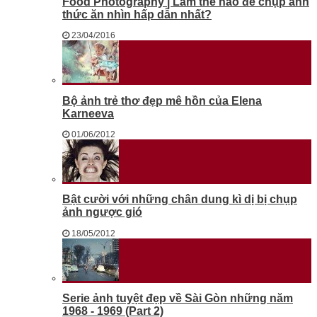
Food Photography | Làm thế nào để chụp ảnh
thức ăn nhìn hấp dẫn nhất?
23/04/2016
Bộ ảnh trẻ thơ đẹp mê hồn của Elena
Karneeva
01/06/2012
Bật cười với những chân dung kì dị bị chụp
ảnh ngược gió
18/05/2012
Serie ảnh tuyệt đẹp về Sài Gòn những năm
1968 - 1969 (Part 2)