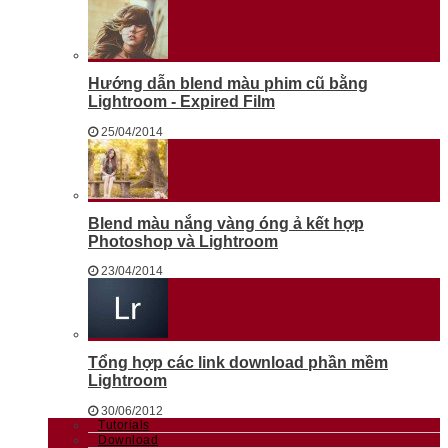
Hướng dẫn blend màu phim cũ bằng
Lightroom - Expired Film
25/04/2014
Blend màu nắng vàng óng ả kết hợp
Photoshop và Lightroom
23/04/2014
Tổng hợp các link download phần mềm
Lightroom
30/06/2012
Tutorials
Download