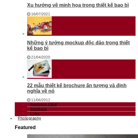
Xu hướng vẽ minh họa trong thiết kế bao bì
16/07/2021
Những ý tưởng mockup độc đáo trong thiết
kế bao bì
21/04/2020
22 mẫu thiết kế brochure ấn tượng và định
nghĩa về nó
11/06/2012
Business Card
Brochure
Logo
Photography
Featured