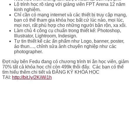
Lộ trình học rõ ràng với giảng viên FPT Arena 12 năm
kinh nghiệm.
Chỉ cần có mạng internet và các thiết bị truy cập mạng,
bạn có thể tham gia khóa học bất cứ lúc nào, mọi lúc,
mọi nơi, rất phù hợp cho những người bận rộn, xa xôi.
Làm chủ 4 công cụ chuẩn trong thiết kế: Photoshop,
Illustrator, Lightroom, Indesign.
Tự tin thiết kế các ấn phẩm như Logo, banner, poster,
áo thun…, chỉnh sửa ảnh chuyên nghiệp như các
photographer.
Đợt này bên Fedu đang có chương trình tri ân học viên, giảm
70% tất cả khóa học chỉ còn 499k thôi đấy. Các bạn có thể
tìm hiểu thêm chi tiết và ĐĂNG KÝ KHÓA HỌC
TẠI:
http://bit.ly/2KiWi1h