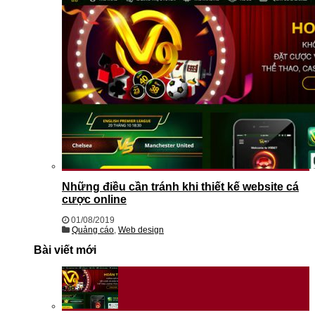
Những điều cần tránh khi thiết kế website cá
cược online
01/08/2019
Quảng cáo
,
Web design
Bài viết mới