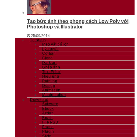
Tạo bức ảnh theo phong cách Low Poly với
Photoshop và Illustrator
25/09/2014
Tutorials
Mẹo vặt bổ ích
Lý thuyết
Cơ bản
Blend
Dark art
Ghép ảnh
Text Effect
Hiệu ứng
Painting
Design
Animation
Manipulation
Download
Software
Ebook
Action
Brush
File PSD
Frame
Plugin
Style