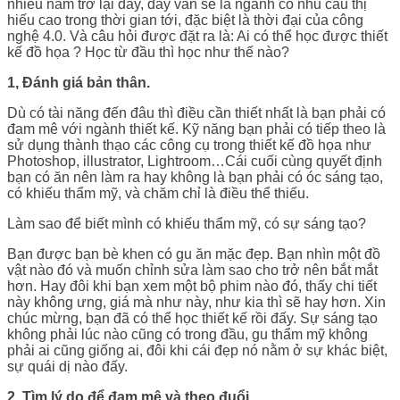
nhiều năm trở lại đây, đây vẫn sẽ là ngành có nhu cầu thị
hiếu cao trong thời gian tới, đặc biệt là thời đại của công
nghệ 4.0. Và câu hỏi được đặt ra là: Ai có thể học được thiết
kế đồ họa ? Học từ đầu thì học như thế nào?
1, Đánh giá bản thân.
Dù có tài năng đến đâu thì điều cần thiết nhất là bạn phải có
đam mê với ngành thiết kế. Kỹ năng bạn phải có tiếp theo là
sử dụng thành thạo các công cụ trong thiết kế đồ họa như
Photoshop, illustrator, Lightroom…Cái cuối cùng quyết định
bạn có ăn nên làm ra hay không là bạn phải có óc sáng tạo,
có khiếu thẩm mỹ, và chăm chỉ là điều thể thiếu.
Làm sao để biết mình có khiếu thẩm mỹ, có sự sáng tạo?
Bạn được bạn bè khen có gu ăn mặc đẹp. Bạn nhìn một đồ
vật nào đó và muốn chỉnh sửa làm sao cho trở nên bắt mắt
hơn. Hay đôi khi bạn xem một bộ phim nào đó, thấy chi tiết
này không ưng, giá mà như này, như kia thì sẽ hay hơn. Xin
chúc mừng, bạn đã có thể học thiết kế rồi đấy. Sự sáng tạo
không phải lúc nào cũng có trong đầu, gu thẩm mỹ không
phải ai cũng giống ai, đôi khi cái đẹp nó nằm ở sự khác biệt,
sự quái dị nào đấy.
2, Tìm lý do để đam mê và theo đuổi.