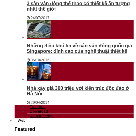
3 sân vận động thể thao có thiết kế ấn tượng
nhất thế giới
24/07/2017
Những điều khó tin về sân vận động quốc gia
Singapore: đỉnh cao của nghệ thuật thiết kế
06/10/2016
Nhà xây giá 300 triệu với kiến trúc độc đáo ở
Hà Nội
29/04/2014
Tutorials
Download
Kiến trúc đẹp
Web
Featured