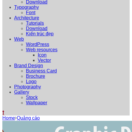
Download
Typography
Font
Architecture
Tutorials
Download
Kiến trúc đẹp
Web
WordPress
Web resources
Icon
Vector
Brand Design
Business Card
Brochure
Logo
Photography
Gallery
Stock
Wallpaper
Home
Quảng cáo