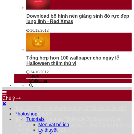
Download bộ hình nền giáng sinh đỏ rực đẹp
lung linh - Red Xmas
16/12/2012
Tổng hợp hơn 100 wallpaper cho ngày lễ
Halloween thêm thú vị
24/10/2012
Stock
Wallpaper
Chú ý
dpiCENTER - K46 Portfolio Day “STIR UP OUR XP!”
Thứ 7 23/04/2022
Photoshop
dpiCENTER - Webinar "Thiết Kế Đồ Họa và Nghệ
Tutorials
Thuật Typography trong Thiết Kế" - Hoàn toàn miễn phí
Mẹo vặt bổ ích
- Tối Thứ 7 - 25/09/2021
Lý thuyết