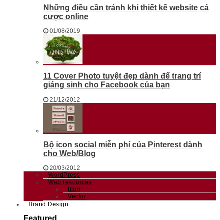
Những điều cần tránh khi thiết kế website cá
cược online
01/08/2019
11 Cover Photo tuyệt đẹp dành để trang trí
giáng sinh cho Facebook của bạn
21/12/2012
Bộ icon social miễn phí của Pinterest dành
cho Web/Blog
20/03/2012
WordPress
Web resources
Icon
Vector
Brand Design
Featured