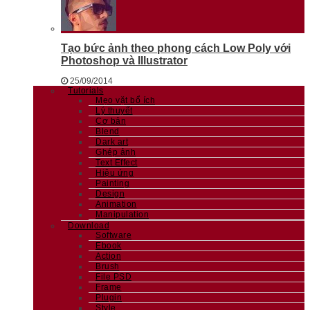
Tạo bức ảnh theo phong cách Low Poly với
Photoshop và Illustrator
25/09/2014
Tutorials
Mẹo vặt bổ ích
Lý thuyết
Cơ bản
Blend
Dark art
Ghép ảnh
Text Effect
Hiệu ứng
Painting
Design
Animation
Manipulation
Download
Software
Ebook
Action
Brush
File PSD
Frame
Plugin
Style