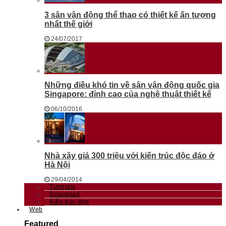
3 sân vận động thể thao có thiết kế ấn tượng
nhất thế giới
24/07/2017
Những điều khó tin về sân vận động quốc gia
Singapore: đỉnh cao của nghệ thuật thiết kế
06/10/2016
Nhà xây giá 300 triệu với kiến trúc độc đáo ở
Hà Nội
29/04/2014
Tutorials
Download
Kiến trúc đẹp
Web
Featured