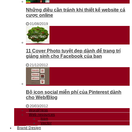
Những điều cần tránh khi thiết kế website cá
cược online
01/08/2019
11 Cover Photo tuyệt đẹp dành để trang trí
giáng sinh cho Facebook của bạn
21/12/2012
Bộ icon social miễn phí của Pinterest dành
cho Web/Blog
20/03/2012
WordPress
Web resources
Icon
Vector
Brand Design