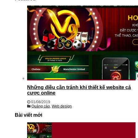
Những điều cần tránh khi thiết kế website cá
cược online
01/08/2019
Quảng cáo
,
Web design
Bài viết mới