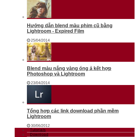
Hướng dẫn blend màu phim cũ bằng
Lightroom - Expired Film
25/04/2014
Blend màu nắng vàng óng ả kết hợp
Photoshop và Lightroom
23/04/2014
Tổng hợp các link download phần mềm
Lightroom
30/06/2012
Tutorials
Download