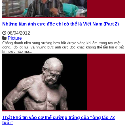
Những tấm ảnh cực độc chỉ có thể là Việt Nam (Part 2)
08/04/2012
Picture
Chàng thanh niên sung sướng hơn bắt được vàng khi ôm trong tay một
đống...đồ lót nữ, và những bức ảnh cực độc khác không thể lẫn lộn ở bất
kì nước nào mà...
Thật khó tin vào cơ thể cường tráng của "ông lão 72
tuổi"