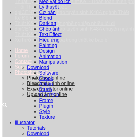
Thuật Typography trong Thiết Kế" - Hoàn toàn miễn phí
Mẹo vặt bổ ích
- Tối Thứ 7 - 25/09/2021
Lý thuyết
dpiCENTER thông báo tuyển sinh K48A ngành Thiết
Cơ bản
Kế Đồ Họa
Blend
Thiết Kế Đồ Họa: Một nghề nghiệp nhiều lối đi
Dark art
dpiCENTER thông báo tuyển sinh K48A chuyên ngành
Ghép ảnh
Thiết Kế Đồ Họa
Text Effect
Xu hướng vẽ minh họa trong thiết kế bao bì
Hiệu ứng
Painting
Home
Design
Forum
Animation
Contact
Manipulation
Support
Download
Photoshop Online
Software
Photoshop online
Ebook
Blend màu ảnh online
Action
Express editor online
Brush
Upload ảnh online
File PSD
Frame
Plugin
Style
Texture
Illustrator
Tutorials
Download