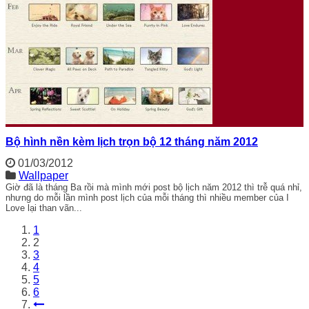
Bộ hình nền kèm lịch trọn bộ 12 tháng năm 2012
01/03/2012
Wallpaper
Giờ đã là tháng Ba rồi mà mình mới post bộ lịch năm 2012 thì trễ quá nhỉ,
nhưng do mỗi lần mình post lịch của mỗi tháng thì nhiều member của I
Love lại than vãn...
1
2
3
4
5
6