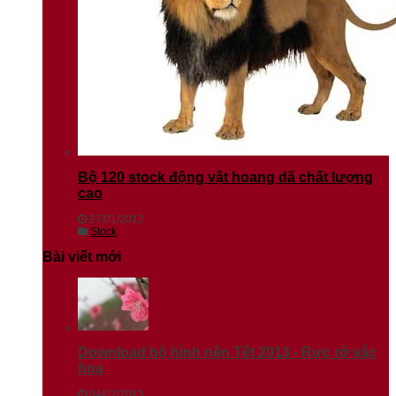
Bộ 120 stock động vật hoang dã chất lượng
cao
27/01/2012
Stock
Bài viết mới
Download bộ hình nền Tết 2013 - Rực rỡ sắc
hoa
04/02/2013