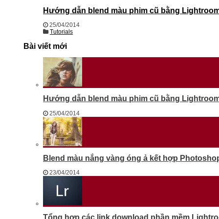
Hướng dẫn blend màu phim cũ bằng Lightroom 
25/04/2014
Tutorials
Bài viết mới
Hướng dẫn blend màu phim cũ bằng Lightroom 
25/04/2014
Blend màu nắng vàng óng ả kết hợp Photosho
23/04/2014
Tổng hợp các link download phần mềm Lightr