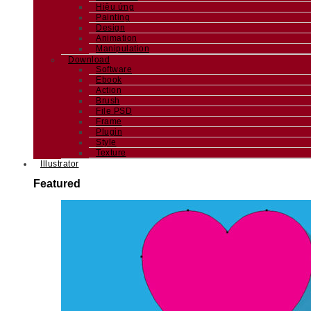
Hiệu ứng
Painting
Design
Animation
Manipulation
Download
Software
Ebook
Action
Brush
File PSD
Frame
Plugin
Style
Texture
Illustrator
Featured