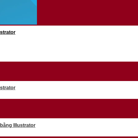
strator
strator
ằng Illustrator