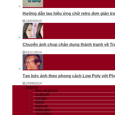
Hướng dẫn tạo hiệu ứng chữ retro đơn giản t
16/03/2015
Chuyển ảnh chụp chân dung thành tranh vẽ T
01/11/2014
Tạo bức ảnh theo phong cách Low Poly với Phot
25/09/2014
Tutorials
Mẹo vặt bổ ích
Lý thuyết
Cơ bản
Blend
Dark art
Ghép ảnh
Text Effect