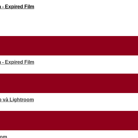
- Expired Film
- Expired Film
p và Lightroom
oom