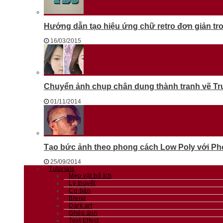
Hướng dẫn tạo hiệu ứng chữ retro đơn giản t
16/03/2015
Chuyển ảnh chụp chân dung thành tranh vẽ T
01/11/2014
Tạo bức ảnh theo phong cách Low Poly với Phot
25/09/2014
Tutorials
Mẹo vặt bổ ích
Lý thuyết
Cơ bản
Blend
Dark art
Ghép ảnh
Text Effect