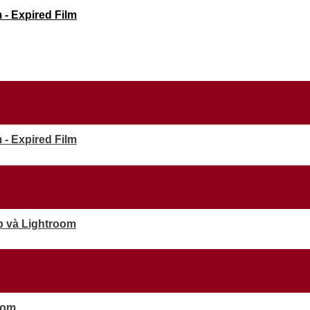
- Expired Film
- Expired Film
p và Lightroom
oom