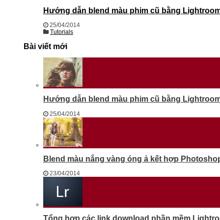
Hướng dẫn blend màu phim cũ bằng Lightroom 
25/04/2014
Tutorials
Bài viết mới
Hướng dẫn blend màu phim cũ bằng Lightroom 
25/04/2014
Blend màu nắng vàng óng ả kết hợp Photosho
23/04/2014
Tổng hợp các link download phần mềm Lightr