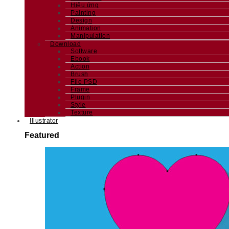
Hiệu ứng
Painting
Design
Animation
Manipulation
Download
Software
Ebook
Action
Brush
File PSD
Frame
Plugin
Style
Texture
Illustrator
Featured