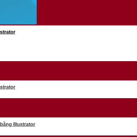
strator
strator
ằng Illustrator