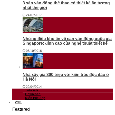
3 sân vận động thể thao có thiết kế ấn tượng
nhất thế giới
24/07/2017
Những điều khó tin về sân vận động quốc gia
Singapore: đỉnh cao của nghệ thuật thiết kế
06/10/2016
Nhà xây giá 300 triệu với kiến trúc độc đáo ở
Hà Nội
29/04/2014
Tutorials
Download
Kiến trúc đẹp
Web
Featured