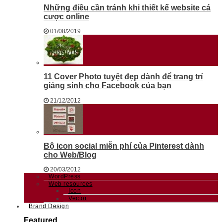
Những điều cần tránh khi thiết kế website cá
cược online
01/08/2019
11 Cover Photo tuyệt đẹp dành để trang trí
giáng sinh cho Facebook của bạn
21/12/2012
Bộ icon social miễn phí của Pinterest dành
cho Web/Blog
20/03/2012
WordPress
Web resources
Icon
Vector
Brand Design
Featured