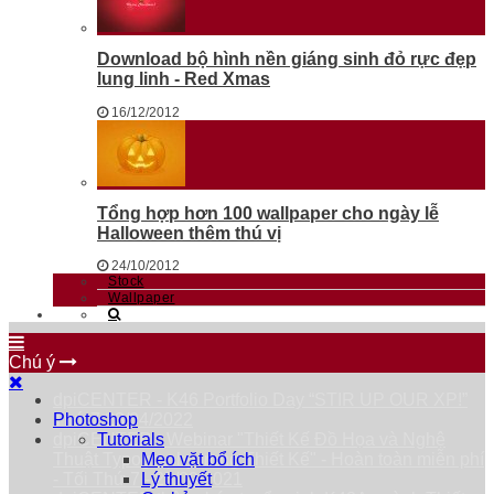
Download bộ hình nền giáng sinh đỏ rực đẹp
lung linh - Red Xmas
16/12/2012
Tổng hợp hơn 100 wallpaper cho ngày lễ
Halloween thêm thú vị
24/10/2012
Stock
Wallpaper
Chú ý
dpiCENTER - K46 Portfolio Day “STIR UP OUR XP!”
Thứ 7 23/04/2022
Photoshop
dpiCENTER - Webinar "Thiết Kế Đồ Họa và Nghệ
Tutorials
Thuật Typography trong Thiết Kế" - Hoàn toàn miễn phí
Mẹo vặt bổ ích
- Tối Thứ 7 - 25/09/2021
Lý thuyết