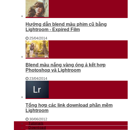
Hướng dẫn blend màu phim cũ bằng
Lightroom - Expired Film
25/04/2014
Blend màu nắng vàng óng ả kết hợp
Photoshop và Lightroom
23/04/2014
Tổng hợp các link download phần mềm
Lightroom
30/06/2012
Tutorials
Download