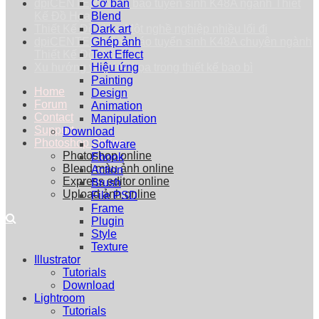
dpiCENTER thông báo tuyển sinh K48A ngành Thiết
Cơ bản
Kế Đồ Họa
Blend
Thiết Kế Đồ Họa: Một nghề nghiệp nhiều lối đi
Dark art
dpiCENTER thông báo tuyển sinh K48A chuyên ngành
Ghép ảnh
Thiết Kế Đồ Họa
Text Effect
Xu hướng vẽ minh họa trong thiết kế bao bì
Hiệu ứng
Painting
Home
Design
Forum
Animation
Contact
Manipulation
Support
Download
Photoshop Online
Software
Photoshop online
Ebook
Blend màu ảnh online
Action
Express editor online
Brush
Upload ảnh online
File PSD
Frame
Plugin
Style
Texture
Illustrator
Tutorials
Download
Lightroom
Tutorials