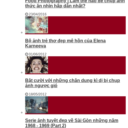
Food Photography | Làm thế nào để chụp ảnh
thức ăn nhìn hấp dẫn nhất?
23/04/2016
Bộ ảnh trẻ thơ đẹp mê hồn của Elena
Karneeva
01/06/2012
Bật cười với những chân dung kì dị bị chụp
ảnh ngược gió
18/05/2012
Serie ảnh tuyệt đẹp về Sài Gòn những năm
1968 - 1969 (Part 2)