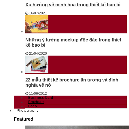
Xu hướng vẽ minh họa trong thiết kế bao bì
16/07/2021
Những ý tưởng mockup độc đáo trong thiết
kế bao bì
21/04/2020
22 mẫu thiết kế brochure ấn tượng và định
nghĩa về nó
11/06/2012
Business Card
Brochure
Logo
Photography
Featured