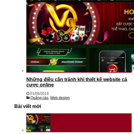
Những điều cần tránh khi thiết kế website cá
cược online
01/08/2019
Quảng cáo
,
Web design
Bài viết mới