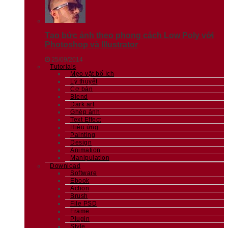
Tạo bức ảnh theo phong cách Low Poly với
Photoshop và Illustrator
25/09/2014
Tutorials
Mẹo vặt bổ ích
Lý thuyết
Cơ bản
Blend
Dark art
Ghép ảnh
Text Effect
Hiệu ứng
Painting
Design
Animation
Manipulation
Download
Software
Ebook
Action
Brush
File PSD
Frame
Plugin
Style