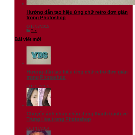
Hướng dẫn tạo hiệu ứng chữ retro đơn giản
trong Photoshop
16/03/2015
Text
Bài viết mới
Hướng dẫn tạo hiệu ứng chữ retro đơn giản
trong Photoshop
16/03/2015
Chuyển ảnh chụp chân dung thành tranh vẽ
Trung Hoa trong Photoshop
01/11/2014