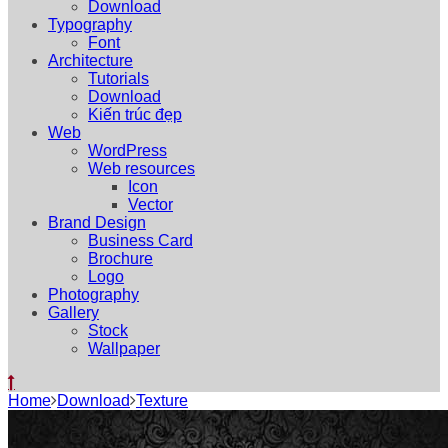
Download
Typography
Font
Architecture
Tutorials
Download
Kiến trúc đẹp
Web
WordPress
Web resources
Icon
Vector
Brand Design
Business Card
Brochure
Logo
Photography
Gallery
Stock
Wallpaper
Home
Download
Texture