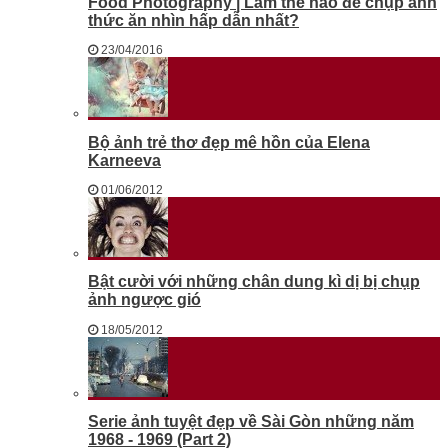
Food Photography | Làm thế nào để chụp ảnh
thức ăn nhìn hấp dẫn nhất?
23/04/2016
Bộ ảnh trẻ thơ đẹp mê hồn của Elena
Karneeva
01/06/2012
Bật cười với những chân dung kì dị bị chụp
ảnh ngược gió
18/05/2012
Serie ảnh tuyệt đẹp về Sài Gòn những năm
1968 - 1969 (Part 2)