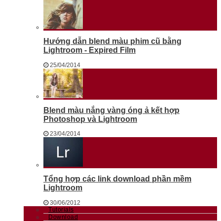
Hướng dẫn blend màu phim cũ bằng
Lightroom - Expired Film
25/04/2014
Blend màu nắng vàng óng ả kết hợp
Photoshop và Lightroom
23/04/2014
Tổng hợp các link download phần mềm
Lightroom
30/06/2012
Tutorials
Download