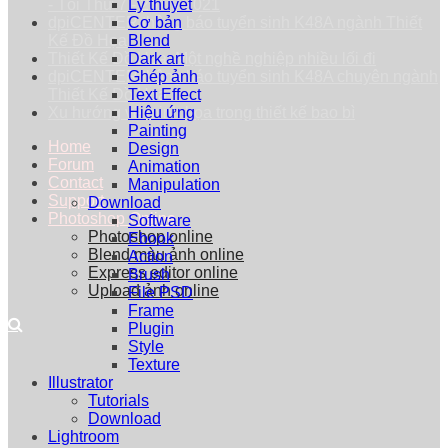
- Tối Thứ 7 - 25/09/2021
Lý thuyết
dpiCENTER thông báo tuyển sinh K48A ngành Thiết
Cơ bản
Kế Đồ Họa
Blend
Thiết Kế Đồ Họa: Một nghề nghiệp nhiều lối đi
Dark art
dpiCENTER thông báo tuyển sinh K48A chuyên ngành
Ghép ảnh
Thiết Kế Đồ Họa
Text Effect
Xu hướng vẽ minh họa trong thiết kế bao bì
Hiệu ứng
Painting
Home
Design
Forum
Animation
Contact
Manipulation
Support
Download
Photoshop Online
Software
Photoshop online
Ebook
Blend màu ảnh online
Action
Express editor online
Brush
Upload ảnh online
File PSD
Frame
Plugin
Style
Texture
Illustrator
Tutorials
Download
Lightroom