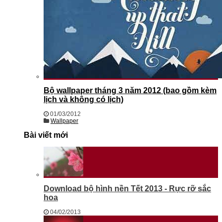
Bộ wallpaper tháng 3 năm 2012 (bao gồm kèm
lịch và không có lịch)
01/03/2012
Wallpaper
Bài viết mới
Download bộ hình nền Tết 2013 - Rực rỡ sắc
hoa
04/02/2013