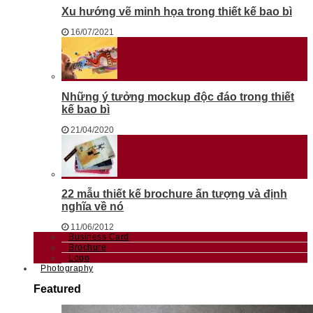
Xu hướng vẽ minh họa trong thiết kế bao bì
16/07/2021
Những ý tưởng mockup độc đáo trong thiết
kế bao bì
21/04/2020
22 mẫu thiết kế brochure ấn tượng và định
nghĩa về nó
11/06/2012
Business Card
Brochure
Logo
Photography
Featured