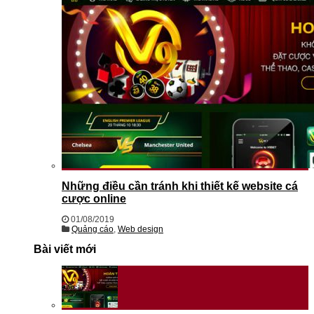
Những điều cần tránh khi thiết kế website cá
cược online
01/08/2019
Quảng cáo
,
Web design
Bài viết mới