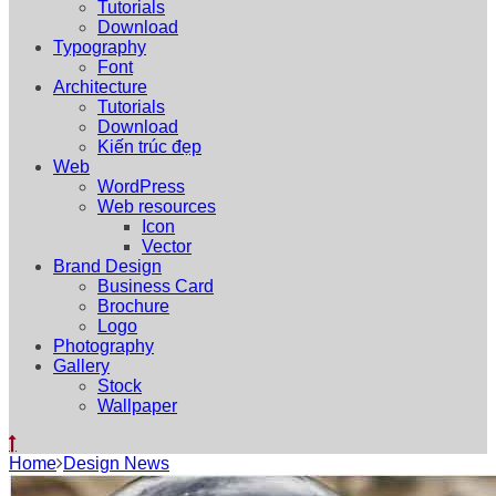
Tutorials
Download
Typography
Font
Architecture
Tutorials
Download
Kiến trúc đẹp
Web
WordPress
Web resources
Icon
Vector
Brand Design
Business Card
Brochure
Logo
Photography
Gallery
Stock
Wallpaper
Home
Design News