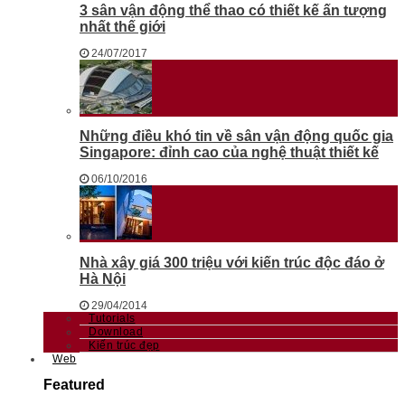
3 sân vận động thể thao có thiết kế ấn tượng
nhất thế giới
24/07/2017
Những điều khó tin về sân vận động quốc gia
Singapore: đỉnh cao của nghệ thuật thiết kế
06/10/2016
Nhà xây giá 300 triệu với kiến trúc độc đáo ở
Hà Nội
29/04/2014
Tutorials
Download
Kiến trúc đẹp
Web
Featured