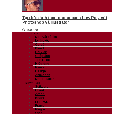
Tạo bức ảnh theo phong cách Low Poly với
Photoshop và Illustrator
25/09/2014
Tutorials
Mẹo vặt bổ ích
Lý thuyết
Cơ bản
Blend
Dark art
Ghép ảnh
Text Effect
Hiệu ứng
Painting
Design
Animation
Manipulation
Download
Software
Ebook
Action
Brush
File PSD
Frame
Plugin
Style