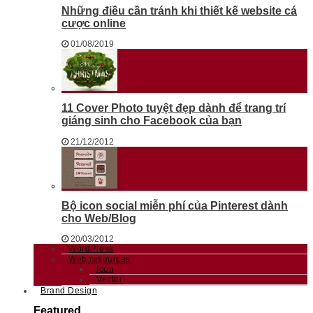
Những điều cần tránh khi thiết kế website cá
cược online
01/08/2019
11 Cover Photo tuyệt đẹp dành để trang trí
giáng sinh cho Facebook của bạn
21/12/2012
Bộ icon social miễn phí của Pinterest dành
cho Web/Blog
20/03/2012
WordPress
Web resources
Icon
Vector
Brand Design
Featured