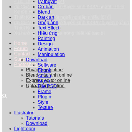
- Tối Thứ 7 - 25/09/2021
Lý thuyết
dpiCENTER thông báo tuyển sinh K48A ngành Thiết
Cơ bản
Kế Đồ Họa
Blend
Thiết Kế Đồ Họa: Một nghề nghiệp nhiều lối đi
Dark art
dpiCENTER thông báo tuyển sinh K48A chuyên ngành
Ghép ảnh
Thiết Kế Đồ Họa
Text Effect
Xu hướng vẽ minh họa trong thiết kế bao bì
Hiệu ứng
Painting
Home
Design
Forum
Animation
Contact
Manipulation
Support
Download
Photoshop Online
Software
Photoshop online
Ebook
Blend màu ảnh online
Action
Express editor online
Brush
Upload ảnh online
File PSD
Frame
Plugin
Style
Texture
Illustrator
Tutorials
Download
Lightroom