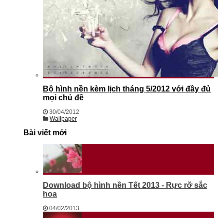
Bộ hình nền kèm lịch tháng 5/2012 với đầy đủ
mọi chủ đề
30/04/2012
Wallpaper
Bài viết mới
Download bộ hình nền Tết 2013 - Rực rỡ sắc
hoa
04/02/2013