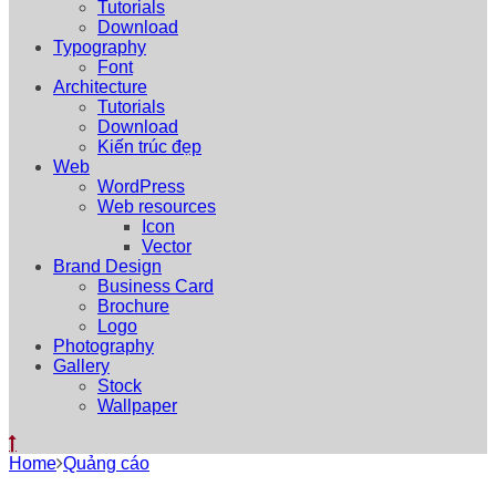
Tutorials
Download
Typography
Font
Architecture
Tutorials
Download
Kiến trúc đẹp
Web
WordPress
Web resources
Icon
Vector
Brand Design
Business Card
Brochure
Logo
Photography
Gallery
Stock
Wallpaper
Home
Quảng cáo