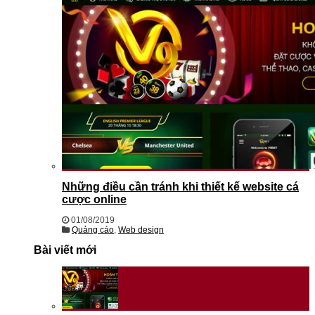
Những điều cần tránh khi thiết kế website cá
cược online
01/08/2019
Quảng cáo
,
Web design
Bài viết mới