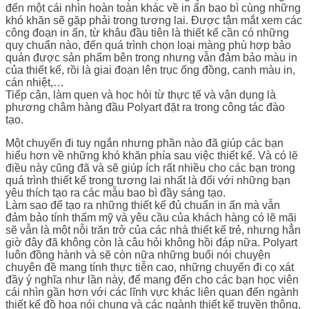
đến một cái nhìn hoàn toàn khác về in ấn bao bì cùng những
khó khăn sẽ gặp phải trong tương lai. Được tận mắt xem các
công đoạn in ấn, từ khâu đầu tiên là thiết kế cần có những
quy chuẩn nào, đến quá trình chọn loại màng phù hợp bảo
quản được sản phẩm bên trong nhưng vẫn đảm bảo màu in
của thiết kế, rồi là giai đoạn lên trục ống đồng, canh màu in,
cán nhiệt,…
Tiếp cận, làm quen và học hỏi từ thực tế và vận dụng là
phương châm hàng đầu Polyart đặt ra trong công tác đào
tạo.
Một chuyến đi tuy ngắn nhưng phần nào đã giúp các bạn
hiểu hơn về những khó khăn phía sau việc thiết kế. Và có lẽ
điều này cũng đã và sẽ giúp ích rất nhiều cho các bạn trong
quá trình thiết kế trong tương lai nhất là đối với những bạn
yêu thích tạo ra các mẫu bao bì đầy sáng tạo.
Làm sao để tạo ra những thiết kế đủ chuẩn in ấn mà vẫn
đảm bảo tính thẩm mỹ và yêu cầu của khách hàng có lẽ mãi
sẽ vẫn là một nỗi trăn trở của các nhà thiết kế trẻ, nhưng hẳn
giờ đây đã không còn là câu hỏi không hồi đáp nữa. Polyart
luôn đồng hành và sẽ còn nữa những buổi nói chuyện
chuyên đề mang tính thực tiễn cao, những chuyến đi cọ xát
đầy ý nghĩa như lần này, để mang đến cho các bạn học viên
cái nhìn gần hơn với các lĩnh vực khác liên quan đến ngành
thiết kế đồ họa nói chung và các ngành thiết kế truyền thông,