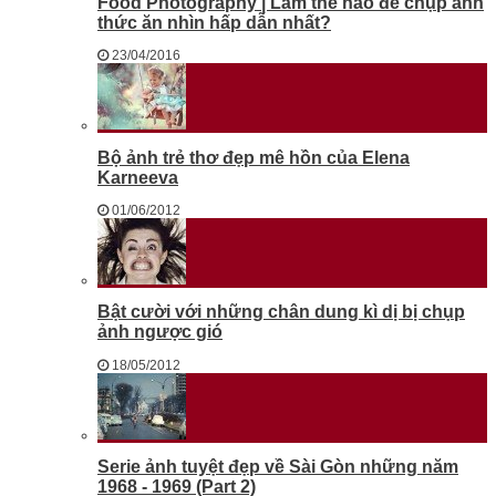
Food Photography | Làm thế nào để chụp ảnh
thức ăn nhìn hấp dẫn nhất?
23/04/2016
Bộ ảnh trẻ thơ đẹp mê hồn của Elena
Karneeva
01/06/2012
Bật cười với những chân dung kì dị bị chụp
ảnh ngược gió
18/05/2012
Serie ảnh tuyệt đẹp về Sài Gòn những năm
1968 - 1969 (Part 2)