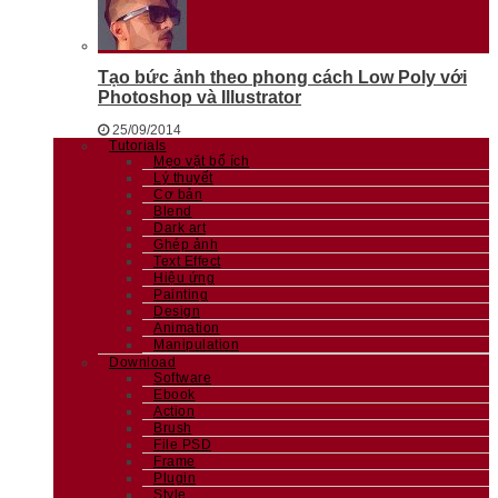
Tạo bức ảnh theo phong cách Low Poly với
Photoshop và Illustrator
25/09/2014
Tutorials
Mẹo vặt bổ ích
Lý thuyết
Cơ bản
Blend
Dark art
Ghép ảnh
Text Effect
Hiệu ứng
Painting
Design
Animation
Manipulation
Download
Software
Ebook
Action
Brush
File PSD
Frame
Plugin
Style