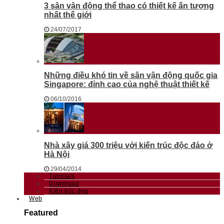
3 sân vận động thể thao có thiết kế ấn tượng
nhất thế giới
24/07/2017
Những điều khó tin về sân vận động quốc gia
Singapore: đỉnh cao của nghệ thuật thiết kế
06/10/2016
Nhà xây giá 300 triệu với kiến trúc độc đáo ở
Hà Nội
29/04/2014
Tutorials
Download
Kiến trúc đẹp
Web
Featured