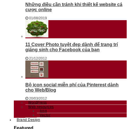
Những điều cần tránh khi thiết kế website cá
cược online
01/08/2019
11 Cover Photo tuyệt đẹp dành để trang trí
giáng sinh cho Facebook của bạn
21/12/2012
Bộ icon social miễn phí của Pinterest dành
cho Web/Blog
20/03/2012
WordPress
Web resources
Icon
Vector
Brand Design
Featured