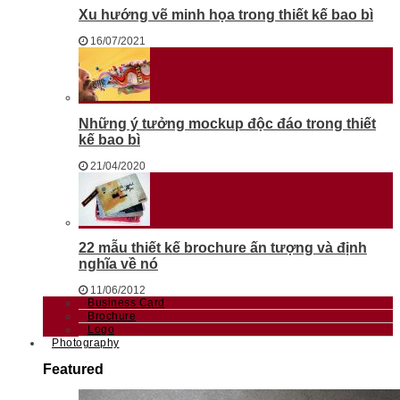
Xu hướng vẽ minh họa trong thiết kế bao bì
16/07/2021
Những ý tưởng mockup độc đáo trong thiết
kế bao bì
21/04/2020
22 mẫu thiết kế brochure ấn tượng và định
nghĩa về nó
11/06/2012
Business Card
Brochure
Logo
Photography
Featured