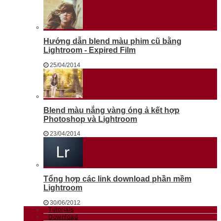
Hướng dẫn blend màu phim cũ bằng
Lightroom - Expired Film
25/04/2014
Blend màu nắng vàng óng ả kết hợp
Photoshop và Lightroom
23/04/2014
Tổng hợp các link download phần mềm
Lightroom
30/06/2012
Tutorials
Download