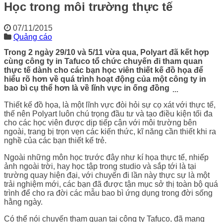
Học trong môi trường thực tế
07/11/2015
Quảng cáo
Trong 2 ngày 29/10 và 5/11 vừa qua, Polyart đã kết hợp
cùng công ty in Tafuco tổ chức chuyến đi tham quan
thực tế dành cho các bạn học viên thiết kế đồ họa để
hiểu rõ hơn về quá trình hoạt động của một công ty in
bao bì cụ thể hơn là về lĩnh vực in ống đồng ̣ ̣ ̣
Thiết kế đồ họa, là một lĩnh vực đòi hỏi sự cọ xát với thực tế,
thế nên Polyart luôn chú trọng đầu tư và tạo điều kiện tối đa
cho các học viên được dịp tiếp cận với môi trường bên
ngoài, trang bị trọn vẹn các kiến thức, kĩ năng cần thiết khi ra
nghề của các bạn thiết kế trẻ.
Ngoài những môn học trước đây như kí họa thực tế, nhiếp
ảnh ngoài trời, hay học tập trong studio và sắp tới là tại
trường quay hiện đại, với chuyến đi lần này thực sự là một
trải nghiệm mới, các bạn đã được tận mục sở thị toàn bộ quá
trình để cho ra đời các mẫu bao bì ứng dụng trong đời sống
hằng ngày.
Có thể nói chuyến tham quan tại công ty Tafuco, đã mang