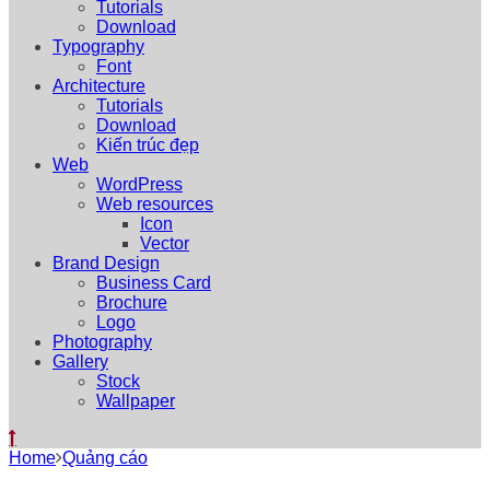
Tutorials
Download
Typography
Font
Architecture
Tutorials
Download
Kiến trúc đẹp
Web
WordPress
Web resources
Icon
Vector
Brand Design
Business Card
Brochure
Logo
Photography
Gallery
Stock
Wallpaper
Home
Quảng cáo