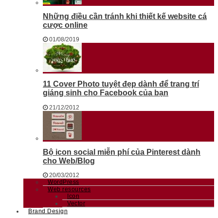
Những điều cần tránh khi thiết kế website cá
cược online
01/08/2019
11 Cover Photo tuyệt đẹp dành để trang trí
giáng sinh cho Facebook của bạn
21/12/2012
Bộ icon social miễn phí của Pinterest dành
cho Web/Blog
20/03/2012
WordPress
Web resources
Icon
Vector
Brand Design