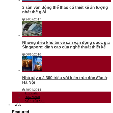
3 sân vận động thể thao có thiết kế ấn tượng
nhất thế giới
24/07/2017
Những điều khó tin về sân vận động quốc gia
Singapore: đỉnh cao của nghệ thuật thiết kế
06/10/2016
Nhà xây giá 300 triệu với kiến trúc độc đáo ở
Hà Nội
29/04/2014
Tutorials
Download
Kiến trúc đẹp
Web
Featured