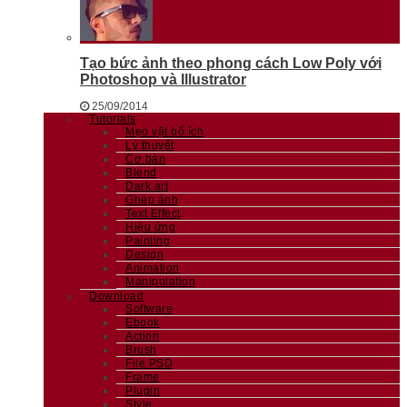
Tạo bức ảnh theo phong cách Low Poly với
Photoshop và Illustrator
25/09/2014
Tutorials
Mẹo vặt bổ ích
Lý thuyết
Cơ bản
Blend
Dark art
Ghép ảnh
Text Effect
Hiệu ứng
Painting
Design
Animation
Manipulation
Download
Software
Ebook
Action
Brush
File PSD
Frame
Plugin
Style