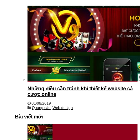
Những điều cần tránh khi thiết kế website cá
cược online
01/08/2019
Quảng cáo
,
Web design
Bài viết mới