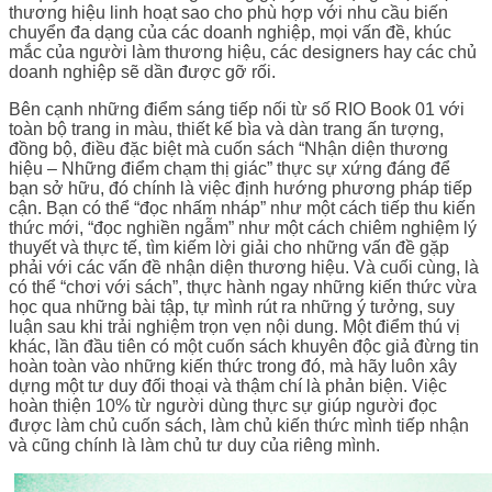
thương hiệu linh hoạt sao cho phù hợp với nhu cầu biến
chuyển đa dạng của các doanh nghiệp, mọi vấn đề, khúc
mắc của người làm thương hiệu, các designers hay các chủ
doanh nghiệp sẽ dần được gỡ rối.
Bên cạnh những điểm sáng tiếp nối từ số RIO Book 01 với
toàn bộ trang in màu, thiết kế bìa và dàn trang ấn tượng,
đồng bộ, điều đặc biệt mà cuốn sách “Nhận diện thương
hiệu – Những điểm chạm thị giác” thực sự xứng đáng để
bạn sở hữu, đó chính là việc định hướng phương pháp tiếp
cận. Bạn có thể “đọc nhấm nháp” như một cách tiếp thu kiến
thức mới, “đọc nghiền ngẫm” như một cách chiêm nghiệm lý
thuyết và thực tế, tìm kiếm lời giải cho những vấn đề gặp
phải với các vấn đề nhận diện thương hiệu. Và cuối cùng, là
có thể “chơi với sách”, thực hành ngay những kiến thức vừa
học qua những bài tập, tự mình rút ra những ý tưởng, suy
luận sau khi trải nghiệm trọn vẹn nội dung. Một điểm thú vị
khác, lần đầu tiên có một cuốn sách khuyên độc giả đừng tin
hoàn toàn vào những kiến thức trong đó, mà hãy luôn xây
dựng một tư duy đối thoại và thậm chí là phản biện. Việc
hoàn thiện 10% từ người dùng thực sự giúp người đọc
được làm chủ cuốn sách, làm chủ kiến thức mình tiếp nhận
và cũng chính là làm chủ tư duy của riêng mình.