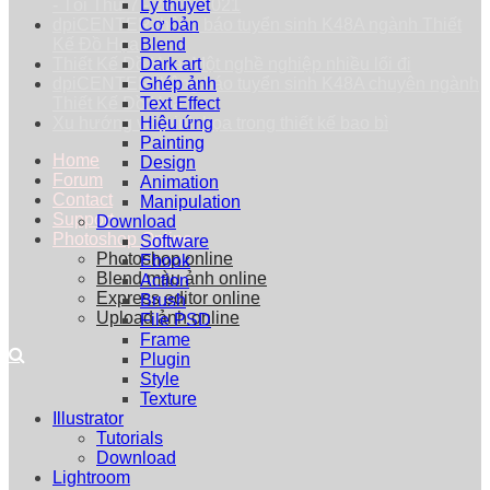
- Tối Thứ 7 - 25/09/2021
Lý thuyết
dpiCENTER thông báo tuyển sinh K48A ngành Thiết
Cơ bản
Kế Đồ Họa
Blend
Thiết Kế Đồ Họa: Một nghề nghiệp nhiều lối đi
Dark art
dpiCENTER thông báo tuyển sinh K48A chuyên ngành
Ghép ảnh
Thiết Kế Đồ Họa
Text Effect
Xu hướng vẽ minh họa trong thiết kế bao bì
Hiệu ứng
Painting
Home
Design
Forum
Animation
Contact
Manipulation
Support
Download
Photoshop Online
Software
Photoshop online
Ebook
Blend màu ảnh online
Action
Express editor online
Brush
Upload ảnh online
File PSD
Frame
Plugin
Style
Texture
Illustrator
Tutorials
Download
Lightroom