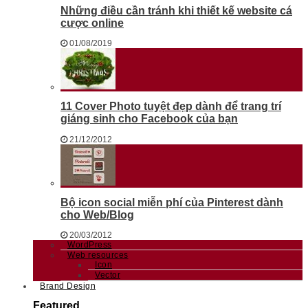
Những điều cần tránh khi thiết kế website cá
cược online
01/08/2019
11 Cover Photo tuyệt đẹp dành để trang trí
giáng sinh cho Facebook của bạn
21/12/2012
Bộ icon social miễn phí của Pinterest dành
cho Web/Blog
20/03/2012
WordPress
Web resources
Icon
Vector
Brand Design
Featured