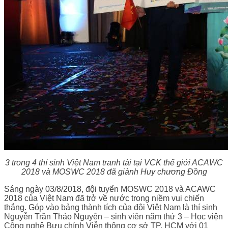
3 trong 4 thí sinh Việt Nam tranh tài tại VCK thế giới ACAWC
2018 và MOSWC 2018 đã giành Huy chương Đồng
Sáng ngày 03/8/2018, đội tuyển MOSWC 2018 và ACAWC
2018 của Việt Nam đã trở về nước trong niềm vui chiến
thắng. Góp vào bảng thành tích của đội Việt Nam là thí sinh
Nguyễn Trần Thảo Nguyên – sinh viên năm thứ 3 – Học viện
Công nghệ Bưu chính Viễn thông cơ sở TP. HCM với 01