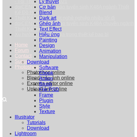
- Tối Thứ 7 - 25/09/2021
Lý thuyết
dpiCENTER thông báo tuyển sinh K48A ngành Thiết
Cơ bản
Kế Đồ Họa
Blend
Thiết Kế Đồ Họa: Một nghề nghiệp nhiều lối đi
Dark art
dpiCENTER thông báo tuyển sinh K48A chuyên ngành
Ghép ảnh
Thiết Kế Đồ Họa
Text Effect
Xu hướng vẽ minh họa trong thiết kế bao bì
Hiệu ứng
Painting
Home
Design
Forum
Animation
Contact
Manipulation
Support
Download
Photoshop Online
Software
Photoshop online
Ebook
Blend màu ảnh online
Action
Express editor online
Brush
Upload ảnh online
File PSD
Frame
Plugin
Style
Texture
Illustrator
Tutorials
Download
Lightroom