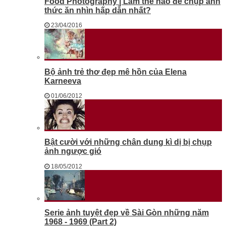
Food Photography | Làm thế nào để chụp ảnh
thức ăn nhìn hấp dẫn nhất?
23/04/2016
Bộ ảnh trẻ thơ đẹp mê hồn của Elena
Karneeva
01/06/2012
Bật cười với những chân dung kì dị bị chụp
ảnh ngược gió
18/05/2012
Serie ảnh tuyệt đẹp về Sài Gòn những năm
1968 - 1969 (Part 2)