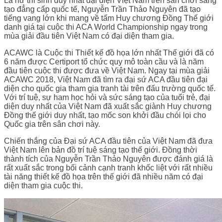
Là nữ thí sinh duy nhất đại diện Việt Nam trên sân chơi sáng
tạo đẳng cấp quốc tế, Nguyễn Trần Thảo Nguyên đã tạo
tiếng vang lớn khi mang về tấm Huy chương Đồng Thế giới
danh giá tại cuộc thi ACA World Championship ngay trong
mùa giải đầu tiên Việt Nam có đại diện tham gia.
ACAWC là Cuộc thi Thiết kế đồ họa lớn nhất Thế giới đã có
6 năm được Certiport tổ chức quy mô toàn cầu và là năm
đầu tiên cuộc thi được đưa về Việt Nam. Ngay tại mùa giải
ACAWC 2018, Việt Nam đã tìm ra đại sứ ACA đầu tiên đại
diện cho quốc gia tham gia tranh tài trên đấu trường quốc tế.
Với trí tuệ, sự ham học hỏi và sức sáng tạo của tuổi trẻ, đại
diện duy nhất của Việt Nam đã xuất sắc giành Huy chương
Đồng thế giới duy nhất, tạo mốc son khởi đầu chói lọi cho
Quốc gia trên sân chơi này.
Chiến thắng của Đại sứ ACA đầu tiên của Việt Nam đã đưa
Việt Nam lên bản đồ trí tuệ sáng tạo thế giới. Đồng thời
thành tích của Nguyễn Trần Thảo Nguyên được đánh giá là
rất xuất sắc trong bối cảnh cạnh tranh khốc liệt với rất nhiều
tài năng thiết kế đồ họa trên thế giới đã nhiều năm có đại
diện tham gia cuộc thi.