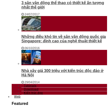
3 sân vận động thể thao có thiết kế ấn tượng
nhất thế giới
24/07/2017
Những điều khó tin về sân vận động quốc gia
Singapore: đỉnh cao của nghệ thuật thiết kế
06/10/2016
Nhà xây giá 300 triệu với kiến trúc độc đáo ở
Hà Nội
29/04/2014
Tutorials
Download
Kiến trúc đẹp
Web
Featured