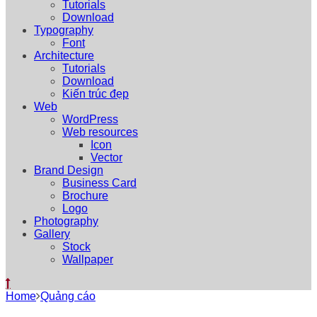
Tutorials
Download
Typography
Font
Architecture
Tutorials
Download
Kiến trúc đẹp
Web
WordPress
Web resources
Icon
Vector
Brand Design
Business Card
Brochure
Logo
Photography
Gallery
Stock
Wallpaper
Home
Quảng cáo