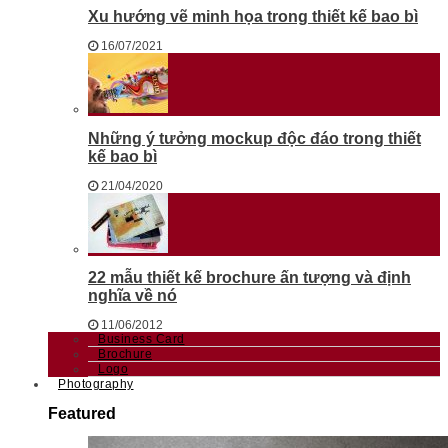
Xu hướng vẽ minh họa trong thiết kế bao bì
16/07/2021
Những ý tưởng mockup độc đáo trong thiết
kế bao bì
21/04/2020
22 mẫu thiết kế brochure ấn tượng và định
nghĩa về nó
11/06/2012
Business Card
Brochure
Logo
Photography
Featured