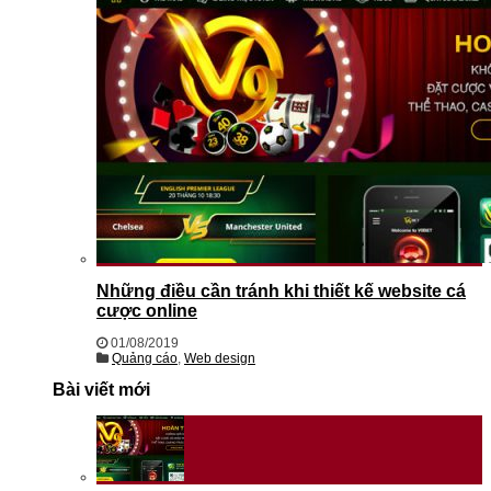
Những điều cần tránh khi thiết kế website cá
cược online
01/08/2019
Quảng cáo
,
Web design
Bài viết mới