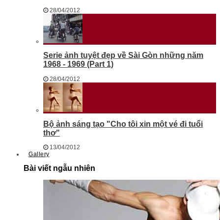
28/04/2012
Serie ảnh tuyệt đẹp về Sài Gòn những năm
1968 - 1969 (Part 1)
28/04/2012
Bộ ảnh sáng tạo "Cho tôi xin một vé đi tuổi
thơ"
13/04/2012
Gallery
Bài viết ngẫu nhiên