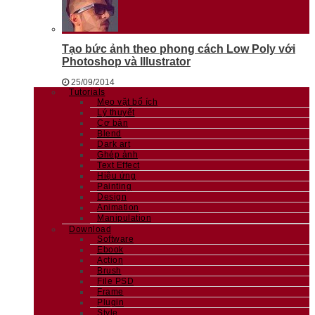
Tạo bức ảnh theo phong cách Low Poly với
Photoshop và Illustrator
25/09/2014
Tutorials
Mẹo vặt bổ ích
Lý thuyết
Cơ bản
Blend
Dark art
Ghép ảnh
Text Effect
Hiệu ứng
Painting
Design
Animation
Manipulation
Download
Software
Ebook
Action
Brush
File PSD
Frame
Plugin
Style