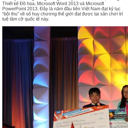
Thiết kế Đồ họa, Microsoft Word 2013 và Microsoft
PowerPoint 2013. Đây là năm đầu tiên Việt Nam đạt kỷ lục
“bội thu” về số huy chương thế giới đạt được tại sân chơi trí
tuệ tầm cỡ quốc tế này.