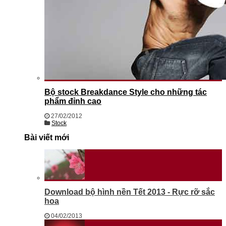
Bộ stock Breakdance Style cho những tác
phẩm đỉnh cao
27/02/2012
Stock
Bài viết mới
Download bộ hình nền Tết 2013 - Rực rỡ sắc
hoa
04/02/2013