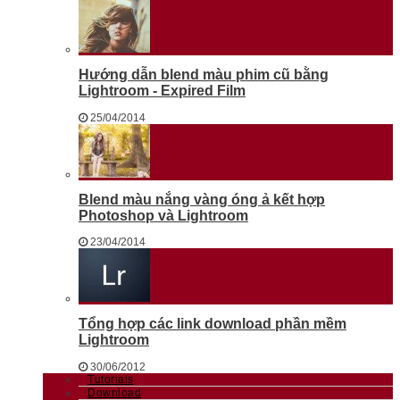
Hướng dẫn blend màu phim cũ bằng
Lightroom - Expired Film
25/04/2014
Blend màu nắng vàng óng ả kết hợp
Photoshop và Lightroom
23/04/2014
Tổng hợp các link download phần mềm
Lightroom
30/06/2012
Tutorials
Download