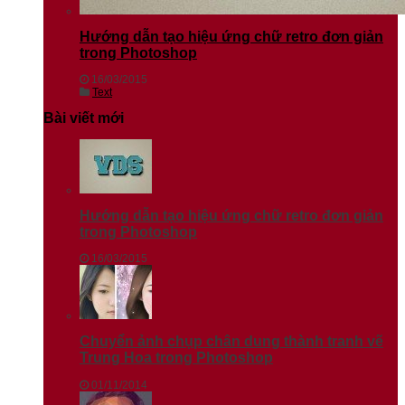
Hướng dẫn tạo hiệu ứng chữ retro đơn giản
trong Photoshop
16/03/2015
Text
Bài viết mới
Hướng dẫn tạo hiệu ứng chữ retro đơn giản
trong Photoshop
16/03/2015
Chuyển ảnh chụp chân dung thành tranh vẽ
Trung Hoa trong Photoshop
01/11/2014