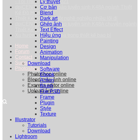
- Tối Thứ 7 - 25/09/2021
Lý thuyết
dpiCENTER thông báo tuyển sinh K48A ngành Thiết
Cơ bản
Kế Đồ Họa
Blend
Thiết Kế Đồ Họa: Một nghề nghiệp nhiều lối đi
Dark art
dpiCENTER thông báo tuyển sinh K48A chuyên ngành
Ghép ảnh
Thiết Kế Đồ Họa
Text Effect
Xu hướng vẽ minh họa trong thiết kế bao bì
Hiệu ứng
Painting
Home
Design
Forum
Animation
Contact
Manipulation
Support
Download
Photoshop Online
Software
Photoshop online
Ebook
Blend màu ảnh online
Action
Express editor online
Brush
Upload ảnh online
File PSD
Frame
Plugin
Style
Texture
Illustrator
Tutorials
Download
Lightroom