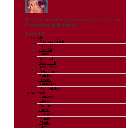
Tạo bức ảnh theo phong cách Low Poly với
Photoshop và Illustrator
25/09/2014
Tutorials
Mẹo vặt bổ ích
Lý thuyết
Cơ bản
Blend
Dark art
Ghép ảnh
Text Effect
Hiệu ứng
Painting
Design
Animation
Manipulation
Download
Software
Ebook
Action
Brush
File PSD
Frame
Plugin
Style