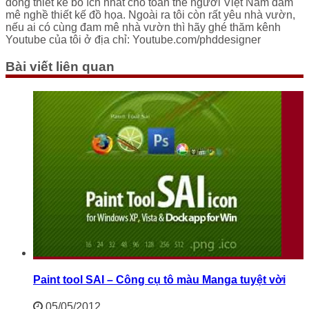
đồng thiết kế bổ ích nhất cho toàn thể người Việt Nam đam
mê nghề thiết kế đồ họa. Ngoài ra tôi còn rất yêu nhà vườn,
nếu ai có cùng đam mê nhà vườn thì hãy ghé thăm kênh
Youtube của tôi ở địa chỉ: Youtube.com/phddesigner
Bài viết liên quan
Paint tool SAI – Công cụ tô màu Manga tuyệt vời
05/05/2012