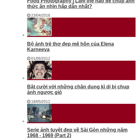
Food Photography | Làm thế nào để chụp ảnh
thức ăn nhìn hấp dẫn nhất?
23/04/2016
Bộ ảnh trẻ thơ đẹp mê hồn của Elena
Karneeva
01/06/2012
Bật cười với những chân dung kì dị bị chụp
ảnh ngược gió
18/05/2012
Serie ảnh tuyệt đẹp về Sài Gòn những năm
1968 - 1969 (Part 2)