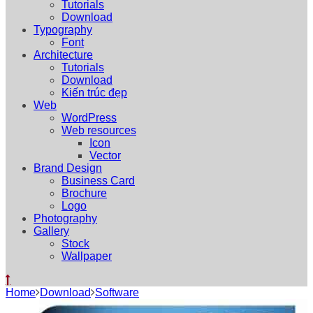
Tutorials
Download
Typography
Font
Architecture
Tutorials
Download
Kiến trúc đẹp
Web
WordPress
Web resources
Icon
Vector
Brand Design
Business Card
Brochure
Logo
Photography
Gallery
Stock
Wallpaper
Home
Download
Software