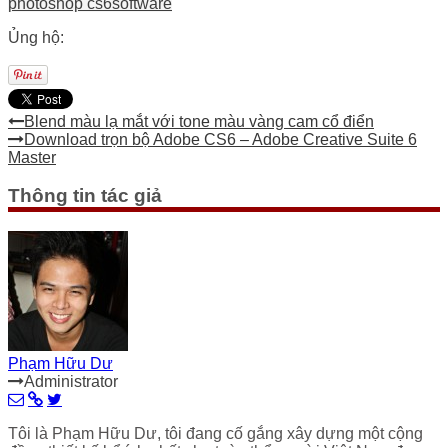
photoshop cs6
software
Ủng hộ:
Blend màu lạ mắt với tone màu vàng cam cổ điển
Download trọn bộ Adobe CS6 – Adobe Creative Suite 6
Master
Thông tin tác giả
Phạm Hữu Dư
Administrator
Tôi là Phạm Hữu Dư, tôi đang cố gắng xây dựng một cộng