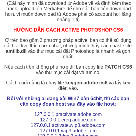
(Cái này mình đã download từ Adobe về và đính kèm theo
crack, upload lên MediaFire để cho các bạn tiện download
hơn, vì muốn download từ Adobe phải có account hơi lằng
nhằng 1 tí)
HƯỚNG DẪN CÁCH ACTIVE PHOTOSHOP CS6
Ở trên bao gồm 3 phương pháp active, bạn có thể sử dụng
cách active thích hợp nhất, nhưng mình thấy cách paste file
amtlib.dll
vào thư mục cài đặt Photoshop là nhanh và gọn
nhất!
Nếu cách trên không phù hợp thì bạn copy file
PATCH CS6
vào thư mục cài đặt và run nó.
Cách cuối cùng là chạy file
keygen adobe cs6
và lấy key
điền vào.
Đối với những ai đang xài Win7 bản 64bit, thì các bạn
cần copy đoạn host sau đây vào file host:
127.0.0.1 practivate.adobe.com
127.0.0.1 ereg.adobe.com
127.0.0.1 activate.wip3.adobe.com
127.0.0.1 wip3.adobe.com