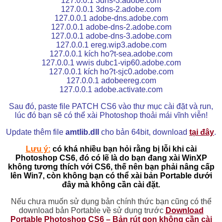
127.0.0.1 3dns-3.adobe.com
127.0.0.1 3dns-2.adobe.com
127.0.0.1 adobe-dns.adobe.com
127.0.0.1 adobe-dns-2.adobe.com
127.0.0.1 adobe-dns-3.adobe.com
127.0.0.1 ereg.wip3.adobe.com
127.0.0.1 kích ho?t-sea.adobe.com
127.0.0.1 wwis dubc1-vip60.adobe.com
127.0.0.1 kích ho?t-sjc0.adobe.com
127.0.0.1 adobeereg.com
127.0.0.1 adobe.activate.com
Sau đó, paste file PATCH CS6 vào thư mục cài đặt và run,
lúc đó bạn sẽ có thể xài Photoshop thoải mái vĩnh viễn!
Update thêm file
amtlib.dll
cho bản 64bit, download
tại đây
.
Lưu ý:
có khá nhiều bạn hỏi rằng bị lỗi khi cài
Photoshop CS6, đó có lẽ là do bạn đang xài WinXP
không tương thích với CS6, thế nên bạn phải nâng cấp
lên Win7, còn không bạn có thể xài bản Portable dưới
đây mà không cần cài đặt.
Nếu chưa muốn sử dụng bản chính thức bạn cũng có thể
download bản Portable về sử dụng trước
Download
Portable Photoshop CS6 – Bản rút gọn không cần cài