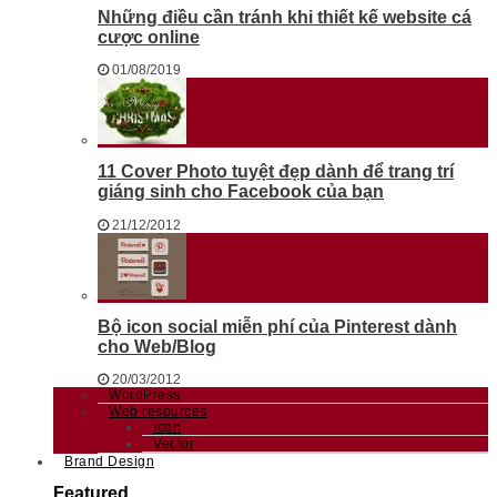
Những điều cần tránh khi thiết kế website cá
cược online
01/08/2019
11 Cover Photo tuyệt đẹp dành để trang trí
giáng sinh cho Facebook của bạn
21/12/2012
Bộ icon social miễn phí của Pinterest dành
cho Web/Blog
20/03/2012
WordPress
Web resources
Icon
Vector
Brand Design
Featured