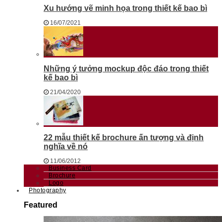
Xu hướng vẽ minh họa trong thiết kế bao bì
16/07/2021
Những ý tưởng mockup độc đáo trong thiết
kế bao bì
21/04/2020
22 mẫu thiết kế brochure ấn tượng và định
nghĩa về nó
11/06/2012
Business Card
Brochure
Logo
Photography
Featured