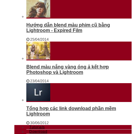
Hướng dẫn blend màu phim cũ bằng
Lightroom - Expired Film
25/04/2014
Blend màu nắng vàng óng ả kết hợp
Photoshop và Lightroom
23/04/2014
Tổng hợp các link download phần mềm
Lightroom
30/06/2012
Tutorials
Download