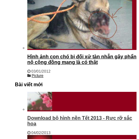
Hình ảnh con chó bị đối xử tàn nhẫn gây phẩn
nộ cộng đồng mạng là có thật
03/01/2012
Picture
Bài viết mới
Download bộ hình nền Tết 2013 - Rực rỡ sắc
hoa
04/02/2013