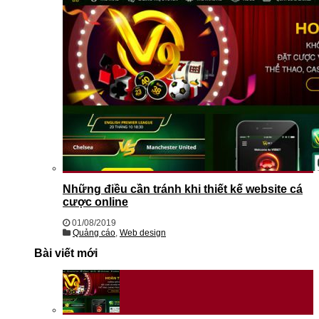
Những điều cần tránh khi thiết kế website cá
cược online
01/08/2019
Quảng cáo
,
Web design
Bài viết mới