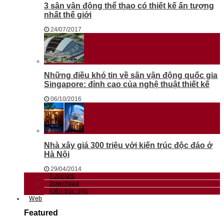
3 sân vận động thể thao có thiết kế ấn tượng
nhất thế giới
24/07/2017
Những điều khó tin về sân vận động quốc gia
Singapore: đỉnh cao của nghệ thuật thiết kế
06/10/2016
Nhà xây giá 300 triệu với kiến trúc độc đáo ở
Hà Nội
29/04/2014
Tutorials
Download
Kiến trúc đẹp
Web
Featured