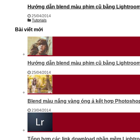
Hướng dẫn blend màu phim cũ bằng Lightroom 
25/04/2014
Tutorials
Bài viết mới
Hướng dẫn blend màu phim cũ bằng Lightroom 
25/04/2014
Blend màu nắng vàng óng ả kết hợp Photosho
23/04/2014
Tổng hợp các link download phần mềm Lightr