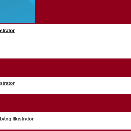
strator
strator
ằng Illustrator