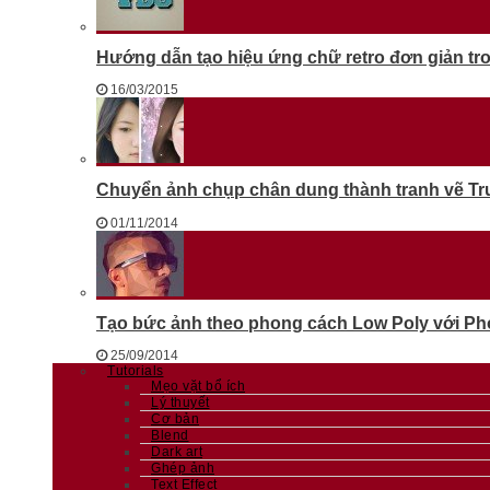
Hướng dẫn tạo hiệu ứng chữ retro đơn giản t
16/03/2015
Chuyển ảnh chụp chân dung thành tranh vẽ T
01/11/2014
Tạo bức ảnh theo phong cách Low Poly với Phot
25/09/2014
Tutorials
Mẹo vặt bổ ích
Lý thuyết
Cơ bản
Blend
Dark art
Ghép ảnh
Text Effect