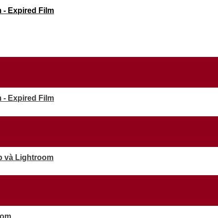
- Expired Film
- Expired Film
p và Lightroom
oom