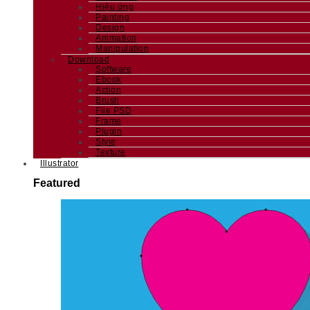
Hiệu ứng
Painting
Design
Animation
Manipulation
Download
Software
Ebook
Action
Brush
File PSD
Frame
Plugin
Style
Texture
Illustrator
Featured