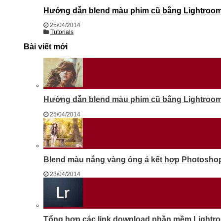
Hướng dẫn blend màu phim cũ bằng Lightroom 
25/04/2014
Tutorials
Bài viết mới
Hướng dẫn blend màu phim cũ bằng Lightroom 
25/04/2014
Blend màu nắng vàng óng ả kết hợp Photosho
23/04/2014
Tổng hợp các link download phần mềm Lightr