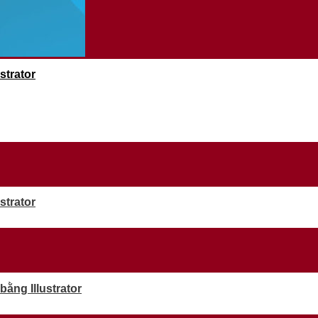
strator
strator
ằng Illustrator