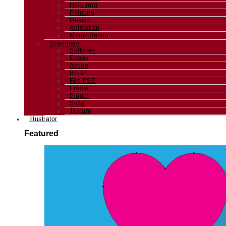
Hiệu ứng
Painting
Design
Animation
Manipulation
Download
Software
Ebook
Action
Brush
File PSD
Frame
Plugin
Style
Texture
Illustrator
Featured