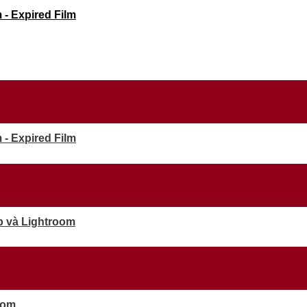
- Expired Film
- Expired Film
p và Lightroom
oom