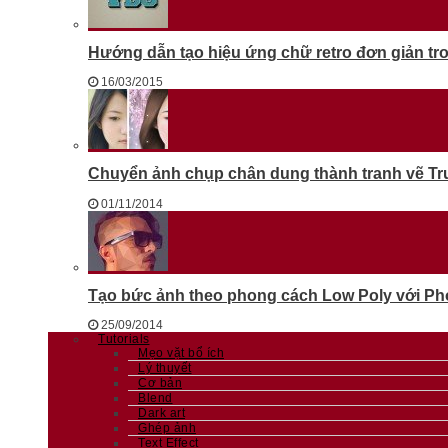
Hướng dẫn tạo hiệu ứng chữ retro đơn giản t
16/03/2015
Chuyển ảnh chụp chân dung thành tranh vẽ T
01/11/2014
Tạo bức ảnh theo phong cách Low Poly với Phot
25/09/2014
Tutorials
Mẹo vặt bổ ích
Lý thuyết
Cơ bản
Blend
Dark art
Ghép ảnh
Text Effect